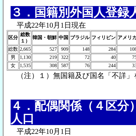
３．国籍別外国人登録
平成22年10月1日現在
総数
区分
韓国・朝鮮
中国
ブラジル
フィリピン
アメリ
１）
総数
2,665
527
909
148
284
10
男
1,130
219
322
72
40
7
女
1,535
308
587
76
244
3
（注）１）無国籍及び国名「不詳」
４．配偶関係（４区分
人口
平成22年10月1日