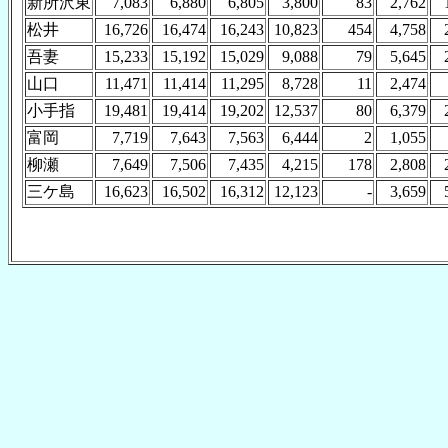
新所沢東
7,083
6,880
6,805
3,800
83
2,762
松井
16,726
16,474
16,243
10,823
454
4,758
吾妻
15,233
15,192
15,029
9,088
79
5,645
山口
11,471
11,414
11,295
8,728
11
2,474
小手指
19,481
19,414
19,202
12,537
80
6,379
富岡
7,719
7,643
7,563
6,444
2
1,055
柳瀬
7,649
7,506
7,435
4,215
178
2,808
三ケ島
16,623
16,502
16,312
12,123
-
3,659