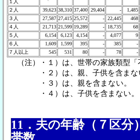
１人
２人
39,623
38,310
37,400
29,404
-
1,485
３人
27,587
27,415
25,572
-
22,445
468
４人
21,713
21,599
19,289
-
18,735
68
５人
6,154
6,123
4,154
-
4,077
9
６人
1,609
1,599
395
-
385
-
７人以上
545
531
80
-
78
-
（注）・１）は、世帯の家族類型「
・２）は、親、子供を含まな
・３）は、親を含まない。
・４）は、子供を含まない。
11．夫の年齢（７区
帯数