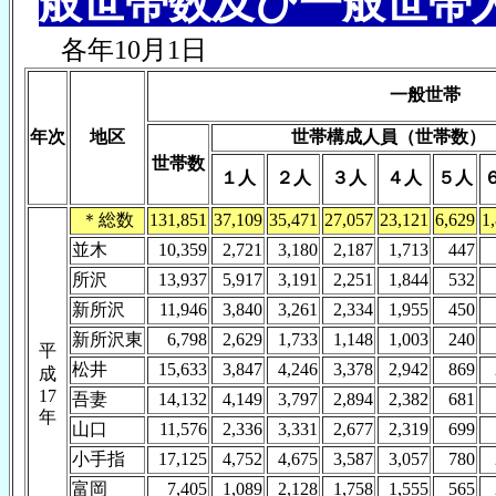
般世帯数及び一般世帯
各年10月1日
一般世帯
年次
地区
世帯構成人員（世帯数）
世帯数
１人
２人
３人
４人
５人
＊総数
131,851
37,109
35,471
27,057
23,121
6,629
1
並木
10,359
2,721
3,180
2,187
1,713
447
所沢
13,937
5,917
3,191
2,251
1,844
532
新所沢
11,946
3,840
3,261
2,334
1,955
450
新所沢東
6,798
2,629
1,733
1,148
1,003
240
平
松井
15,633
3,847
4,246
3,378
2,942
869
成
17
吾妻
14,132
4,149
3,797
2,894
2,382
681
年
山口
11,576
2,336
3,331
2,677
2,319
699
小手指
17,125
4,752
4,675
3,587
3,057
780
富岡
7,405
1,089
2,128
1,758
1,555
565