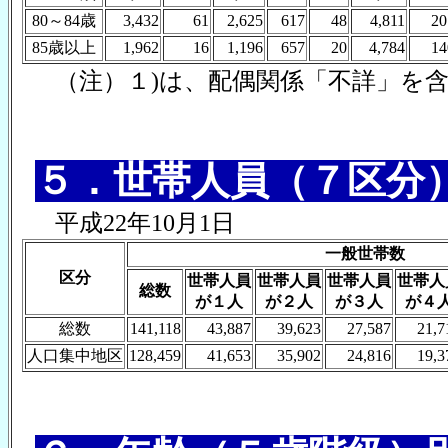
80～84歳
3,432
61
2,625
617
48
4,811
20
85歳以上
1,962
16
1,196
657
20
4,784
14
（注）１)は、配偶関係「不詳」を
５．世帯人員（７区分
平成22年10月1日
一般世帯数
区分
世帯人員
世帯人員
世帯人員
世帯人
総数
が１人
が２人
が３人
が４
総数
141,118
43,887
39,623
27,587
21,7
人口集中地区
128,459
41,653
35,902
24,816
19,3