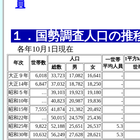
員
１．国勢調査人口の推
各年10月1日現在
人口
1平方
一世帯
年次
世帯数
平均人員
総数
男
女
世
大正９年
6,018
33,723
17,082
16,641
-
大正14年
6,847
37,032
18,782
18,250
-
昭和５年
…
39,103
19,923
19,180
-
昭和10年
…
40,823
20,987
19,836
-
昭和15年
7,555
41,874
21,382
20,492
-
昭和22年
…
50,015
24,579
25,436
-
昭和25年
9,822
52,188
25,651
26,537
5.3
昭和30年
10,632
56,249
27,628
28,621
5.3