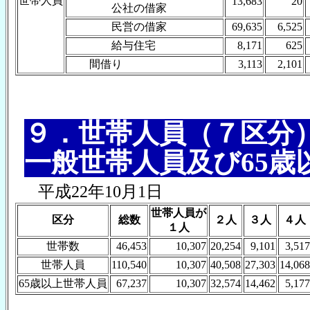
世帯人員
13,683
20
公社の借家
民営の借家
69,635
6,525
給与住宅
8,171
625
間借り
3,113
2,101
９．世帯人員（７区分
一般世帯人員及び65歳
平成22年10月1日
世帯人員が
区分
総数
２人
３人
４人
１人
世帯数
46,453
10,307
20,254
9,101
3,517
世帯人員
110,540
10,307
40,508
27,303
14,068
65歳以上世帯人員
67,237
10,307
32,574
14,462
5,177