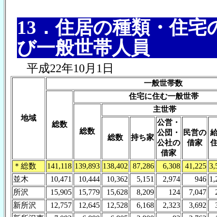
13．住居の種類・住
び一般世帯人員
平成22年10月1日
一般世帯数
住宅に住む一般世帯
主世帯
地域
公営・
総数
総数
公団・
民営の
総数
持ち家
公社の
借家
借家
＊総数
141,118
139,893
138,402
87,286
6,308
41,225
3,
並木
10,471
10,444
10,362
5,151
2,974
946
1,
所沢
15,905
15,779
15,628
8,209
124
7,047
新所沢
12,757
12,645
12,528
6,168
2,323
3,692