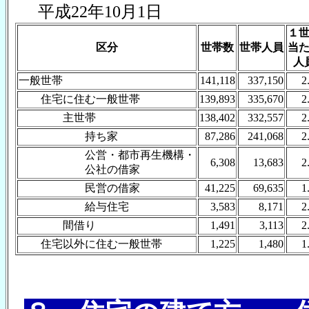
平成22年10月1日
１
区分
世帯数
世帯人員
当
人
一般世帯
141,118
337,150
2
住宅に住む一般世帯
139,893
335,670
2
主世帯
138,402
332,557
2
持ち家
87,286
241,068
2
公営・都市再生機構・
6,308
13,683
2
公社の借家
民営の借家
41,225
69,635
1
給与住宅
3,583
8,171
2
間借り
1,491
3,113
2
住宅以外に住む一般世帯
1,225
1,480
1