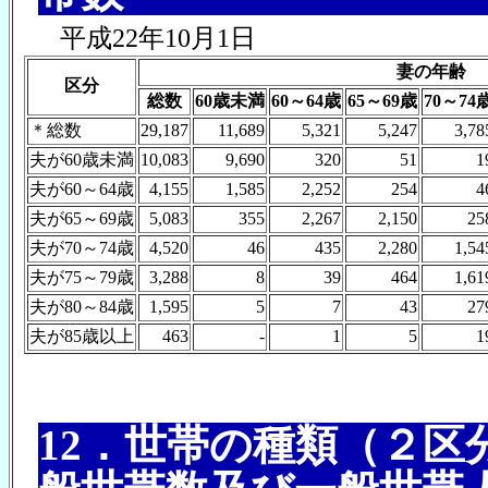
平成22年10月1日
妻の年齢
区分
総数
60歳未満
60～64歳
65～69歳
70～74
＊総数
29,187
11,689
5,321
5,247
3,78
夫が60歳未満
10,083
9,690
320
51
1
夫が60～64歳
4,155
1,585
2,252
254
4
夫が65～69歳
5,083
355
2,267
2,150
25
夫が70～74歳
4,520
46
435
2,280
1,54
夫が75～79歳
3,288
8
39
464
1,61
夫が80～84歳
1,595
5
7
43
27
夫が85歳以上
463
-
1
5
1
12．世帯の種類（２区