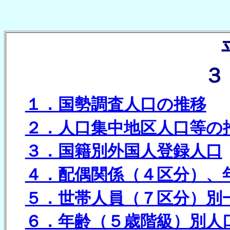
３
１．国勢調査人口の推移
２．人口集中地区人口等の
３．国籍別外国人登録人口
４．配偶関係（４区分）、
５．世帯人員（７区分）別
６．年齢（５歳階級）別人