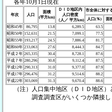
各年10月1日現在
ＤＩＤ地区内
市全体に対す
面積
年次
人口
人口密度
(平方km)
人口(％)
面積
（人／ 平方km)
昭和45年
86,795
13.8
6,289.5
63.5
昭和50年
152,631
21.5
7,099.1
77.5
昭和55年
193,217
24.5
7,886.4
81.7
昭和60年
233,063
27.6
8,444.3
84.7
平成２年
265,335
30.4
8,728.1
87.6
平成７年
280,296
30.8
9,112.4
87.5
平成12年
290,313
31.0
9,377.0
87.9
平成17年
296,476
31.2
9,514.6
88.2
平成22年
303,069
31.3
9,670.4
88.6
（注）人口集中地区（ＤＩＤ地区）と
調査調査区がいくつか隣接し、合