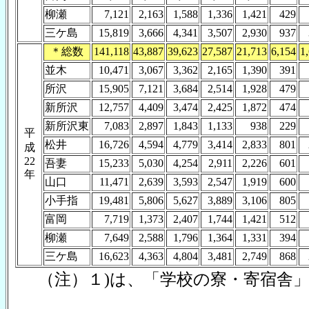
柳瀬
7,121
2,163
1,588
1,336
1,421
429
三ケ島
15,819
3,666
4,341
3,507
2,930
937
＊総数
141,118
43,887
39,623
27,587
21,713
6,154
1
並木
10,471
3,067
3,362
2,165
1,390
391
所沢
15,905
7,121
3,684
2,514
1,928
479
新所沢
12,757
4,409
3,474
2,425
1,872
474
新所沢東
7,083
2,897
1,843
1,133
938
229
平
松井
16,726
4,594
4,779
3,414
2,833
801
成
22
吾妻
15,233
5,030
4,254
2,911
2,226
601
年
山口
11,471
2,639
3,593
2,547
1,919
600
小手指
19,481
5,806
5,627
3,889
3,106
805
富岡
7,719
1,373
2,407
1,744
1,421
512
柳瀬
7,649
2,588
1,796
1,364
1,331
394
三ケ島
16,623
4,363
4,804
3,481
2,749
868
（注）１)は、「学校の寮・寄宿舎