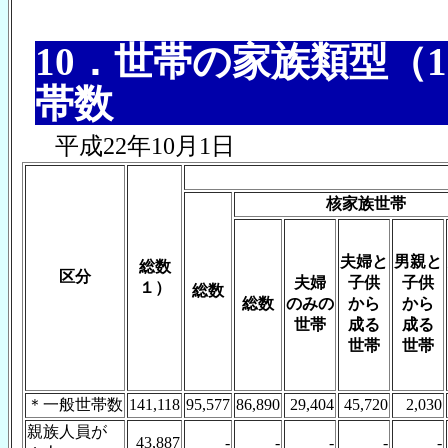
10．世帯の家族類型（
帯数
平成22年10月1日
核家族世帯
夫婦と
男親と
総数
区分
夫婦
子供
子供
１）
総数
総数
のみの
から
から
世帯
成る
成る
世帯
世帯
＊一般世帯数
141,118
95,577
86,890
29,404
45,720
2,030
親族人員が
43,887
-
-
-
-
-