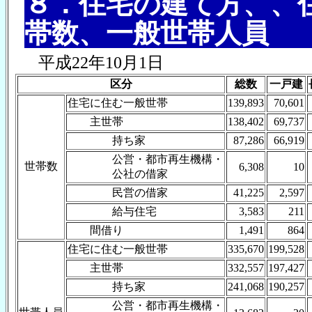
８．住宅の建て方、、
帯数、一般世帯人員
平成22年10月1日
区分
総数
一戸建
住宅に住む一般世帯
139,893
70,601
主世帯
138,402
69,737
持ち家
87,286
66,919
公営・都市再生機構・
世帯数
6,308
10
公社の借家
民営の借家
41,225
2,597
給与住宅
3,583
211
間借り
1,491
864
住宅に住む一般世帯
335,670
199,528
主世帯
332,557
197,427
持ち家
241,068
190,257
公営・都市再生機構・