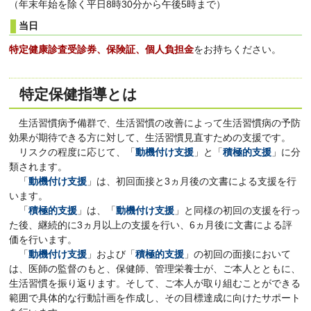
（年末年始を除く平日8時30分から午後5時まで）
当日
特定健康診査受診券、保険証、個人負担金
をお持ちください。
特定保健指導とは
生活習慣病予備群で、生活習慣の改善によって生活習慣病の予防
効果が期待できる方に対して、生活習慣見直すための支援です。
リスクの程度に応じて、「
動機付け支援
」と「
積極的支援
」に分
類されます。
「
動機付け支援
」は、初回面接と3ヵ月後の文書による支援を行
います。
「
積極的支援
」は、「
動機付け支援
」と同様の初回の支援を行っ
た後、継続的に3ヵ月以上の支援を行い、6ヵ月後に文書による評
価を行います。
「
動機付け支援
」および「
積極的支援
」の初回の面接において
は、医師の監督のもと、保健師、管理栄養士が、ご本人とともに、
生活習慣を振り返ります。そして、ご本人が取り組むことができる
範囲で具体的な行動計画を作成し、その目標達成に向けたサポート