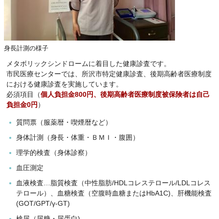
身長計測の様子
メタボリックシンドロームに着目した健康診査です。
市民医療センターでは、所沢市特定健康診査、後期高齢者医療制度
における健康診査を実施しています。
必須項目（
個人負担金800円、後期高齢者医療制度被保険者は自己
負担金0円
）
質問票（服薬暦・喫煙暦など）
身体計測（身長・体重・ＢＭＩ・腹囲）
理学的検査（身体診察）
血圧測定
血液検査…脂質検査（中性脂肪/HDLコレステロール/LDLコレス
テロール）、血糖検査（空腹時血糖またはHbA1C)、肝機能検査
(GOT/GPT/γ-GT)
検尿（尿糖・尿蛋白)