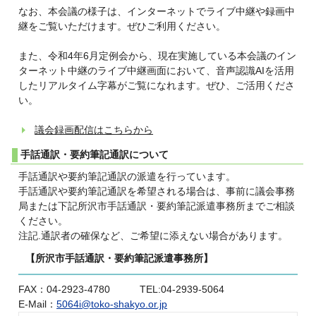
なお、本会議の様子は、インターネットでライブ中継や録画中
継をご覧いただけます。ぜひご利用ください。
また、令和4年6月定例会から、現在実施している本会議のイン
ターネット中継のライブ中継画面において、音声認識AIを活用
したリアルタイム字幕がご覧になれます。ぜひ、ご活用くださ
い。
議会録画配信はこちらから
手話通訳・要約筆記通訳について
手話通訳や要約筆記通訳の派遣を行っています。
手話通訳や要約筆記通訳を希望される場合は、事前に議会事務
局または下記所沢市手話通訳・要約筆記派遣事務所までご相談
ください。
注記.通訳者の確保など、ご希望に添えない場合があります。
【所沢市手話通訳・要約筆記派遣事務所】
FAX：04-2923-4780 TEL:04-2939-5064
E-Mail：
5064i@toko-shakyo.or.jp