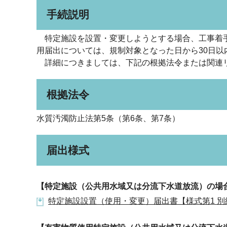
手続説明
特定施設を設置・変更しようとする場合、工事着手
用届出については、規制対象となった日から30日以
詳細につきましては、下記の根拠法令または関連
根拠法令
水質汚濁防止法第5条（第6条、第7条）
届出様式
【特定施設（公共用水域又は分流下水道放流）の場
特定施設設置（使用・変更）届出書【様式第1 別紙