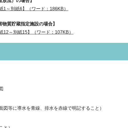
道放流）の場合】
1～別紙6】（ワード：186KB）
害物質貯蔵指定施設の場合】
12～別紙15】（ワード：107KB）
図
面図等に導水を青線、排水を赤線で明記すること）
こと）