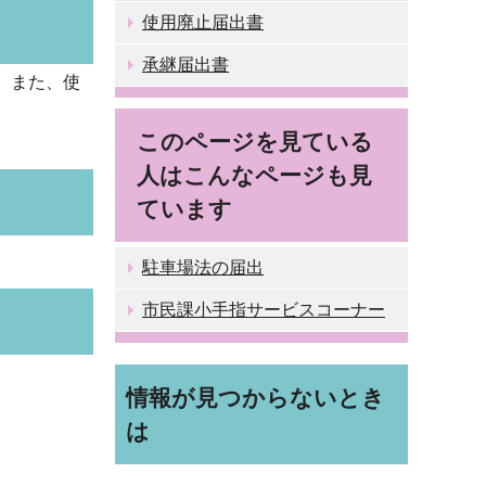
使用廃止届出書
承継届出書
。また、使
このページを見ている
人はこんなページも見
ています
駐車場法の届出
市民課小手指サービスコーナー
情報が見つからないとき
は