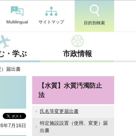
サイトマップ
Multilingual
目的別検索
む・学ぶ
市政情報
更）届出書
【水質】水質汚濁防止
法
氏名等変更届出書
特定施設設置（使用、変更）届
6年7月16日
出書