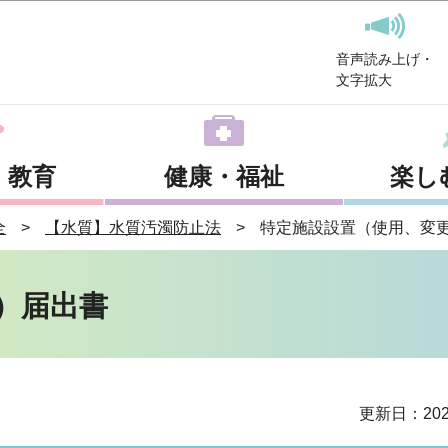
このページの本文へ移動
音声読み上げ・
文字拡大
・教育
健康・福祉
楽し
全
【水質】水質汚濁防止法
特定施設設置（使用、変
）届出書
更新日：202