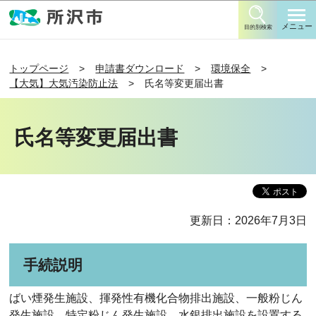
このページの本文へ移動
メニュー
目的別検索
トップページ
申請書ダウンロード
環境保全
【大気】大気汚染防止法
氏名等変更届出書
氏名等変更届出書
更新日：2026年7月3日
手続説明
ばい煙発生施設、揮発性有機化合物排出施設、一般粉じん
発生施設、特定粉じん発生施設、水銀排出施設を設置する