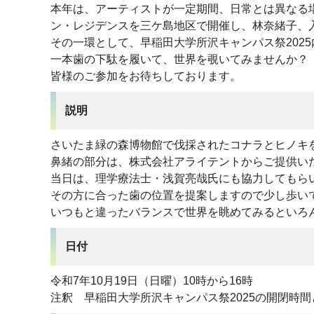
本年は、アーティストが一定期間、日常とは異なる
ン・レジデンスを三ケ島地区で開催し、林奈緒子、入
その一環として、早稲田大学所沢キャンパス祭202
一本歯の下駄を履いて、世界を覗いてみませんか？
皆様のご参加をお待ちしております。
説明
さいたま緑の森博物館で伐採されたコナラとヒノキ
鼻緒の部分は、株式会社アライテントからご提供い
当日は、理学療法士・浅賀亮哉氏にも協力してもら
その方に合った歯の位置を提案しますので少し歩い
いつもと違ったバランスで世界を眺めてみるといろ
日付
令和7年10月19日（日曜）10時から16時
注釈 早稲田大学所沢キャンパス祭2025の開閉時