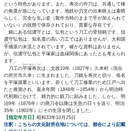
という特色があります。また、寿次の作刀は、共通して棟
の角度が急になっています。地鉄や刃文の出来映えは素晴
らしく、完全な生ぶ姿（製作当時のままで手が加えられて
いない）の状態で保存されており、貴重な存在です。
銘にある信濃守とは、弘包という刀工の受領銘です。信
濃守弘包は、知名度の高い刀工ではありませんが、大和国
てがい
手掻
派の末流とされています。確かな資料はありません
が、信濃守弘包と平塚家は血縁関係にあったとも考えられ
ます。
ひらつかとしつぐ
刀工の
平塚寿次
は、文政10年（1827年）久米村（現在
の所沢市久米）に生まれました。刀銘を寿次と切り、俗名
を平塚源重といいます。若くして刀工修業のため江戸へ出
たと推測され、嘉永年間（1848年～1854年）から明治時
代初期にかけて、精力的に鍛刀に励みました。しかし、明
治9年（1876年）の廃刀令以降は失意の日々を送り、明治
35年（1902年）にその生涯を閉じました。
【指定年月日】
昭和33年10月25日
注釈：こちらの文化財所在地については、都合により記載