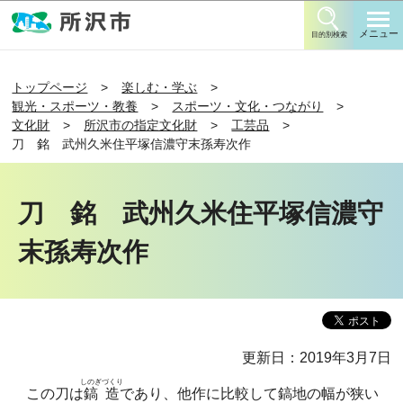
このページの本文へ移動
メニュー
目的別検索
トップページ
楽しむ・学ぶ
観光・スポーツ・教養
スポーツ・文化・つながり
文化財
所沢市の指定文化財
工芸品
刀 銘 武州久米住平塚信濃守末孫寿次作
刀 銘 武州久米住平塚信濃守
末孫寿次作
更新日：2019年3月7日
しのぎづくり
この刀は
鎬造
であり、他作に比較して鎬地の幅が狭い