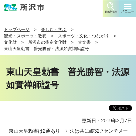
このページの本文へ移動
メニュー
目的別検索
トップページ
楽しむ・学ぶ
観光・スポーツ・教養
スポーツ・文化・つながり
文化財
所沢市の指定文化財
古文書
東山天皇勅書 普光勝智・法源如實禅師諡号
東山天皇勅書 普光勝智・法源
如實禅師諡号
更新日：2019年3月7日
東山天皇勅書は2通あり、寸法は共に縦32.7センチメー