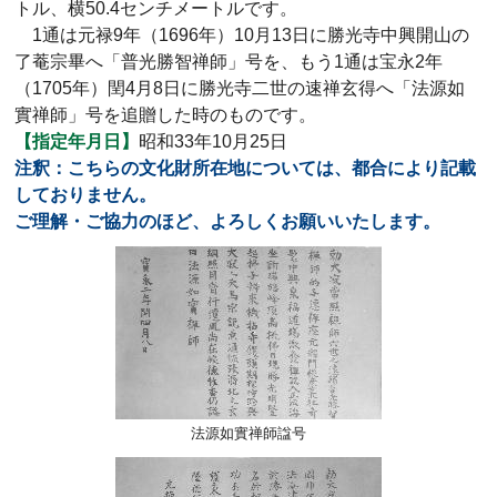
トル、横50.4センチメートルです。
1通は元禄9年（1696年）10月13日に勝光寺中興開山の
了菴宗畢へ「普光勝智禅師」号を、もう1通は宝永2年
（1705年）閏4月8日に勝光寺二世の速禅玄得へ「法源如
實禅師」号を追贈した時のものです。
【指定年月日】
昭和33年10月25日
注釈：こちらの文化財所在地については、都合により記載
しておりません。
ご理解・ご協力のほど、よろしくお願いいたします。
法源如實禅師諡号