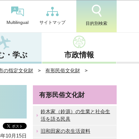
サイトマップ
Multilingual
目的別検索
む・学ぶ
市政情報
市の指定文化財
有形民俗文化財
有形民俗文化財
鈴木家（鈴源）の生業と社会生
活を語る民具
旧和田家の衣生活資料
8年10月15日