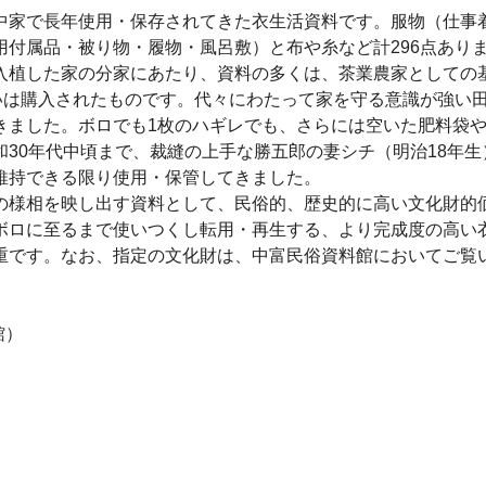
中家で長年使用・保存されてきた衣生活資料です。服物（仕事
付属品・被り物・履物・風呂敷）と布や糸など計296点あり
植した家の分家にあたり、資料の多くは、茶業農家としての
いは購入されたものです。代々にわたって家を守る意識が強い
きました。ボロでも1枚のハギレでも、さらには空いた肥料袋
30年代中頃まで、裁縫の上手な勝五郎の妻シチ（明治18年生
維持できる限り使用・保管してきました。
様相を映し出す資料として、民俗的、歴史的に高い文化財的
ボロに至るまで使いつくし転用・再生する、より完成度の高い
重です。なお、指定の文化財は、中富民俗資料館においてご覧
館）