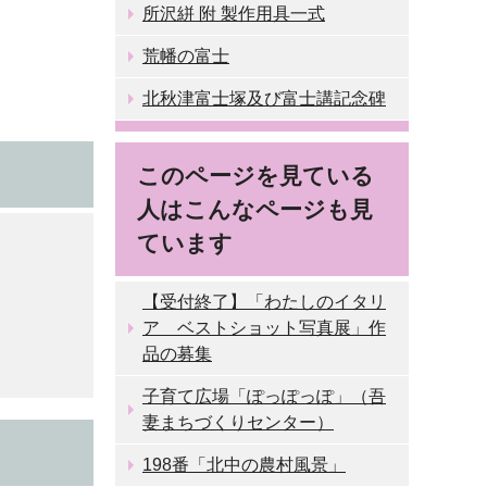
所沢絣 附 製作用具一式
荒幡の富士
北秋津富士塚及び富士講記念碑
このページを見ている
人はこんなページも見
ています
【受付終了】「わたしのイタリ
ア ベストショット写真展」作
品の募集
子育て広場「ぽっぽっぽ」（吾
妻まちづくりセンター）
198番「北中の農村風景」