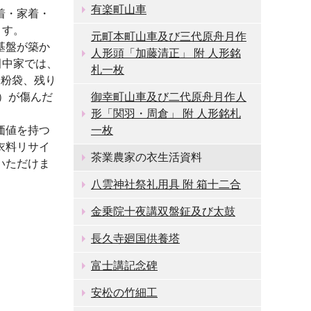
有楽町山車
着・家着・
ます。
元町本町山車及び三代原舟月作
基盤が築か
人形頭「加藤清正」 附 人形銘
田中家では、
札一枚
や粉袋、残り
）が傷んだ
御幸町山車及び二代原舟月作人
形「関羽・周倉」 附 人形銘札
価値を持つ
一枚
衣料リサイ
茶業農家の衣生活資料
いただけま
八雲神社祭礼用具 附 箱十二合
金乗院十夜講双盤鉦及び太鼓
長久寺廻国供養塔
富士講記念碑
安松の竹細工