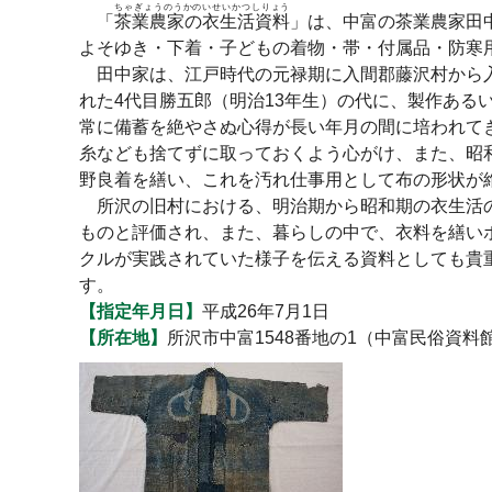
ちゃぎょうのうかのいせいかつしりょう
「
茶業農家の衣生活資料
」は、中富の茶業農家田
よそゆき・下着・子どもの着物・帯・付属品・防寒用
田中家は、江戸時代の元禄期に入間郡藤沢村から入
れた4代目勝五郎（明治13年生）の代に、製作ある
常に備蓄を絶やさぬ心得が長い年月の間に培われて
糸なども捨てずに取っておくよう心がけ、また、昭和
野良着を繕い、これを汚れ仕事用として布の形状が
所沢の旧村における、明治期から昭和期の衣生活の
ものと評価され、また、暮らしの中で、衣料を繕い
クルが実践されていた様子を伝える資料としても貴
す。
【指定年月日】
平成26年7月1日
【所在地】
所沢市中富1548番地の1（中富民俗資料