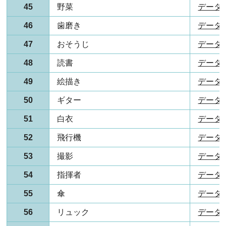
45
野菜
データ(P
46
歯磨き
データ(P
47
おそうじ
データ(P
48
読書
データ(P
49
絵描き
データ(P
50
ギター
データ(P
51
白衣
データ(P
52
飛行機
データ(P
53
撮影
データ(P
54
指揮者
データ(P
55
傘
データ(P
56
リュック
データ(P