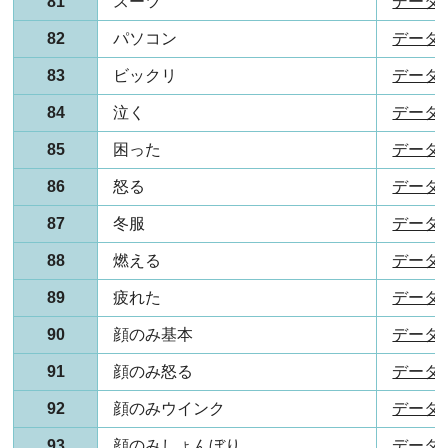
81
スーツ
データ(P
82
パソコン
データ(P
83
ビックリ
データ(P
84
泣く
データ(P
85
困った
データ(P
86
怒る
データ(P
87
冬服
データ(P
88
燃える
データ(P
89
疲れた
データ(P
90
顔のみ基本
データ(P
91
顔のみ怒る
データ(P
92
顔のみウインク
データ(P
93
顔のみしょんぼり
データ(P