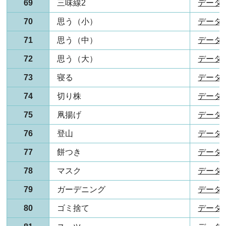
69
三味線2
データ(P
70
思う（小）
データ(P
71
思う（中）
データ(P
72
思う（大）
データ(P
73
寝る
データ(P
74
切り株
データ(P
75
凧揚げ
データ(P
76
登山
データ(P
77
餅つき
データ(P
78
マスク
データ(P
79
ガーデニング
データ(P
80
ゴミ捨て
データ(P