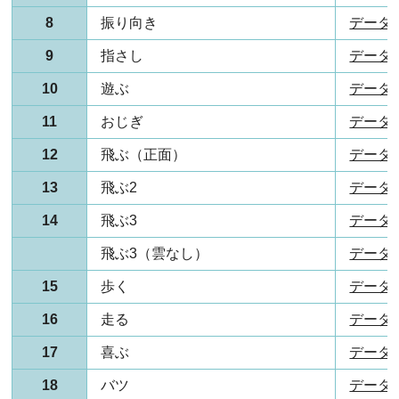
8
振り向き
データ(P
9
指さし
データ(P
10
遊ぶ
データ(P
11
おじぎ
データ(P
12
飛ぶ（正面）
データ(P
13
飛ぶ2
データ(P
14
飛ぶ3
データ(P
飛ぶ3（雲なし）
データ(P
15
歩く
データ(P
16
走る
データ(P
17
喜ぶ
データ(P
18
バツ
データ(P