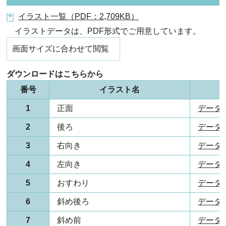
イラスト一覧（PDF：2,709KB）
イラストデータは、PDF形式でご用意しています。
画面サイズに合わせて閲覧
ダウンロードはこちらから
番号
イラスト名
1
正面
データ(P
2
後ろ
データ(P
3
右向き
データ(P
4
左向き
データ(P
5
おすわり
データ(P
6
斜め後ろ
データ(P
7
斜め前
データ(P