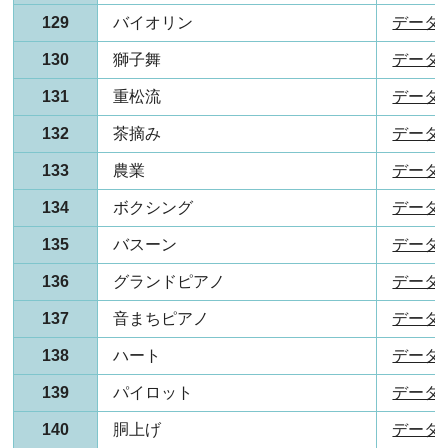
129
バイオリン
データ(P
130
獅子舞
データ(P
131
重松流
データ(P
132
茶摘み
データ(P
133
農業
データ(P
134
ボクシング
データ(P
135
バスーン
データ(P
136
グランドピアノ
データ(P
137
音まちピアノ
データ(P
138
ハート
データ(P
139
パイロット
データ(P
140
胴上げ
データ(P