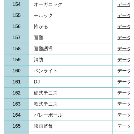
154
オーガニック
データ(P
155
モルック
データ(P
156
怖がる
データ(P
157
避難
データ(P
158
避難誘導
データ(P
159
消防
データ(P
160
ペンライト
データ(P
161
DJ
データ(P
162
硬式テニス
データ(P
163
軟式テニス
データ(P
164
バレーボール
データ(P
165
映画監督
データ(P