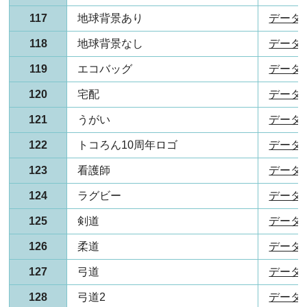
117
地球背景あり
データ(P
118
地球背景なし
データ(P
119
エコバッグ
データ(P
120
宅配
データ(P
121
うがい
データ(P
122
トコろん10周年ロゴ
データ(P
123
看護師
データ(P
124
ラグビー
データ(P
125
剣道
データ(P
126
柔道
データ(P
127
弓道
データ(P
128
弓道2
データ(P