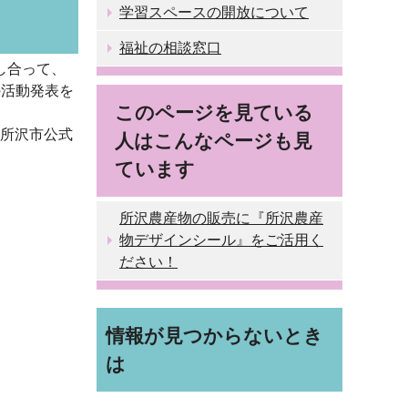
学習スペースの開放について
福祉の相談窓口
し合って、
の活動発表を
このページを見ている
の所沢市公式
人はこんなページも見
ています
所沢農産物の販売に『所沢農産
物デザインシール』をご活用く
ださい！
情報が見つからないとき
は