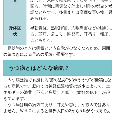
回る。時間に関係なく外出し相手の都合を考
話などをする。多量または高価な買い物、異
みられる。
身体症
早朝覚醒、熟眠障害、入眠障害などの睡眠に
状
る。頭痛、肩こり、関節痛、耳鳴り、頻尿、
こともある。
躁状態のときは病気という自覚が少なくなるため、周囲
の気づきによる早めの受診が重要です。
うつ病とはどんな病気？
うつ病は誰でも感じる“落ち込み”や“ゆううつ”が極端にな
った病気です。脳内では神経伝達物質の減少によって、エ
ネルギーの浪費（不安と焦燥）と低下（意欲の低下）が起
きています。
うつ病は脳の病気であり「甘えや怠け」が原因ではあり
ません。ＷＨＯによると世界人口の3から5％がうつ病であ