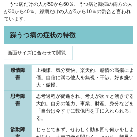
うつ病だけの人が50から60％、うつ病と躁病の両方の人
が30から40％、躁病だけの人が5から10％の割合と言われ
ています。
躁うつ病の症状の特徴
画面サイズに合わせて閲覧
感情障
上機嫌、気分爽快、楽天的、感情の高揚によ
害
価。自信に満ち他人を無視・干渉。好き嫌い
大・傲慢。
思考障
思考過程が促進され、考えが次々と湧きでる
害
大的。自分の能力、事業、財産、身分などを
「自分は今すぐに数億円を手に入れられる」
る。
欲動障
じっとできず、せわしく動き回り何かをしよ
害
がない。大声で絶え間なくしゃべり、朝早く