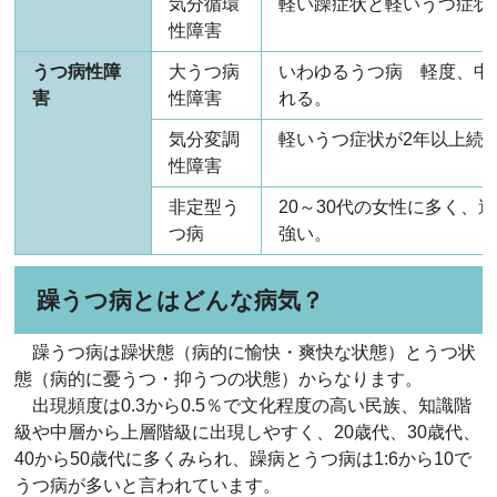
気分循環
軽い躁症状と軽いうつ症状
性障害
うつ病性障
大うつ病
いわゆるうつ病 軽度、中
害
性障害
れる。
気分変調
軽いうつ症状が2年以上続
性障害
非定型う
20～30代の女性に多く、
つ病
強い。
躁うつ病とはどんな病気？
躁うつ病は躁状態（病的に愉快・爽快な状態）とうつ状
態（病的に憂うつ・抑うつの状態）からなります。
出現頻度は0.3から0.5％で文化程度の高い民族、知識階
級や中層から上層階級に出現しやすく、20歳代、30歳代、
40から50歳代に多くみられ、躁病とうつ病は1:6から10で
うつ病が多いと言われています。