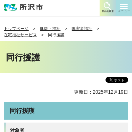
このページの本文へ移動
メニュー
目的別検索
トップページ
健康・福祉
障害者福祉
在宅福祉サービス
同行援護
同行援護
更新日：2025年12月19日
同行援護
対象者