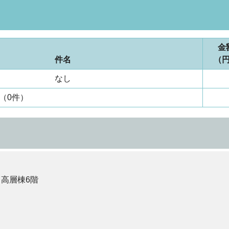
金
件名
（
なし
（0件）
 高層棟6階