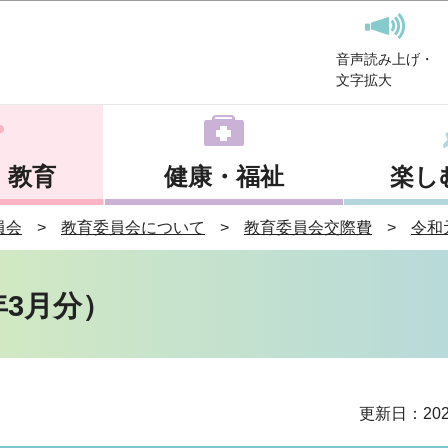
このページの本文へ移動
音声読み上げ・
文字拡大
・教育
健康・福祉
楽し
員会
教育委員会について
教育委員会交際費
令和
年3月分）
更新日：202