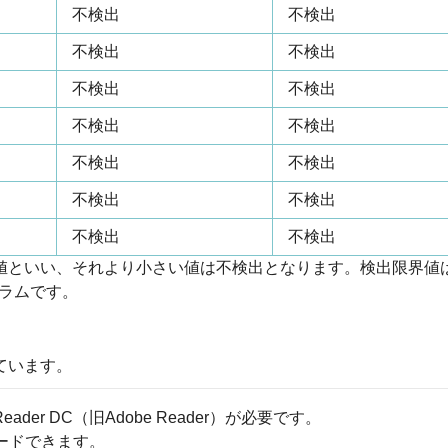
不検出
不検出
不検出
不検出
不検出
不検出
不検出
不検出
不検出
不検出
不検出
不検出
不検出
不検出
値といい、それより小さい値は不検出となります。検出限界値
グラムです。
ています。
eader DC（旧Adobe Reader）が必要です。
ロードできます。