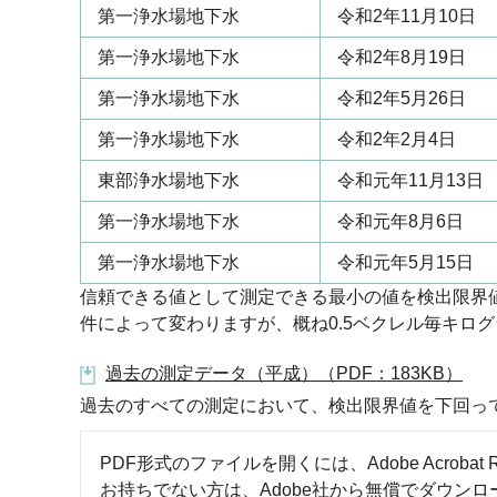
第一浄水場地下水
令和2年11月10日
第一浄水場地下水
令和2年8月19日
第一浄水場地下水
令和2年5月26日
第一浄水場地下水
令和2年2月4日
東部浄水場地下水
令和元年11月13日
第一浄水場地下水
令和元年8月6日
第一浄水場地下水
令和元年5月15日
信頼できる値として測定できる最小の値を検出限界
件によって変わりますが、概ね0.5ベクレル毎キロ
過去の測定データ（平成）（PDF：183KB）
過去のすべての測定において、検出限界値を下回っ
PDF形式のファイルを開くには、Adobe Acrobat R
お持ちでない方は、Adobe社から無償でダウン