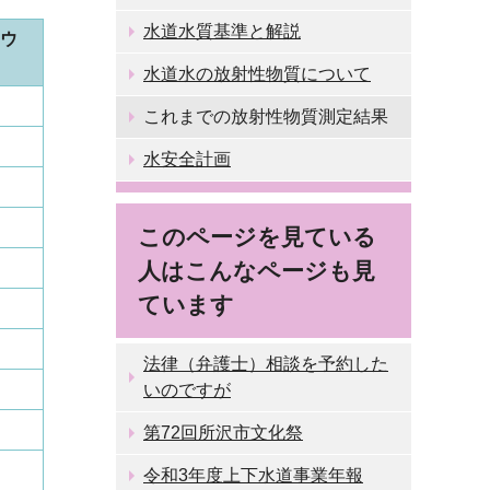
水道水質基準と解説
ウ
水道水の放射性物質について
これまでの放射性物質測定結果
水安全計画
このページを見ている
人はこんなページも見
ています
法律（弁護士）相談を予約した
いのですが
第72回所沢市文化祭
令和3年度上下水道事業年報