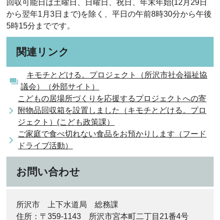
回収可能日は土曜日、日曜日、祝日、年末年始(12月29日
から翌年1月3日まで)を除く、平日の午前8時30分から午後
5時15分までです。
関連リンク
キモチとどける。プロジェクト（所沢市社会福祉協
議会）（外部サイト）
こどもの居場所づくりを応援するプロジェクトへの寄
附物品回収箱を設置しました（キモチとどける。プロ
ジェクト）(こども政策課）
ご家庭で食べ切れない食品をお預かりします（フード
ドライブ活動）
お問い合わせ
所沢市 上下水道局 総務課
住所：〒359-1143 所沢市宮本町二丁目21番4号