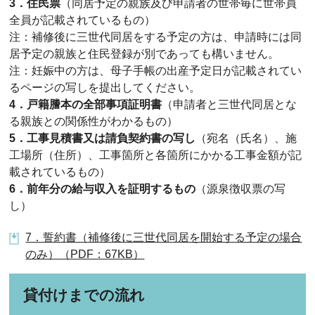
3．住民票
（同居予定の親族及び申請者の世帯毎に世帯員
全員が記載されているもの）
注：補修後に三世代同居をする予定の方は、申請時には同
居予定の親族と住民登録が別であっても構いません。
注：妊娠中の方は、母子手帳の出産予定日が記載されてい
るページの写しを提出してください。
4．戸籍謄本の全部事項証明書
（申請者と三世代同居とな
る親族との関係性がわかるもの）
5．工事見積書又は請負契約書の写し
（宛名（氏名）、施
工場所（住所）、工事箇所と各箇所にかかる工事金額が記
載されているもの）
6．前年分の給与収入を証明するもの
（源泉徴収票の写
し）
7．誓約書（補修後に三世代同居を開始する予定の場合
のみ）（PDF：67KB）
貸付けまでの流れ