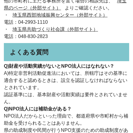
他の市町村に主たる事務所を置く場合の相談先は、
埼玉
県のページ（外部サイト）
よりご確認ください。
・
埼玉県西部地域振興センター（外部サイト）
電話：04-2993-1110
・
埼玉県共助づくり社会課（外部サイト）
電話：048-830-2823
よくある質問
Q)財産や活動実績がないとNPO法人にはなれない？
A)特定非営利活動促進法においては、所轄庁はその基準に
適合すると認めるときは、設立を認証しなければならない
とされています。
認証基準には、基本財産や活動実績は要件とされていませ
ん。
Q)NPO法人には補助金がある？
NPO法人だからといった理由で、都道府県や市町村から補
助金を受けられることはありません。
県の助成制度や民間が行うNPO支援のための助成制度があ