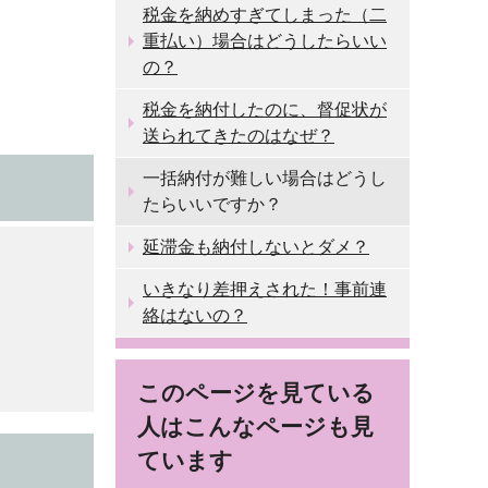
税金を納めすぎてしまった（二
重払い）場合はどうしたらいい
の？
税金を納付したのに、督促状が
送られてきたのはなぜ？
一括納付が難しい場合はどうし
たらいいですか？
延滞金も納付しないとダメ？
いきなり差押えされた！事前連
絡はないの？
このページを見ている
人はこんなページも見
ています