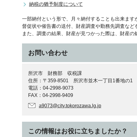
納税の猶予制度について
一部納付という形で、月々納付することも出来ます
督促状や催告書の送付、財産調査や勤務先調査など
また、調査の結果、財産が見つかった際は、財産の
お問い合わせ
所沢市 財務部 収税課
住所：〒359-8501 所沢市並木一丁目1番地の1
電話：04-2998-9073
FAX：04-2998-9409
a9073@city.tokorozawa.lg.jp
この情報はお役に立ちましたか？