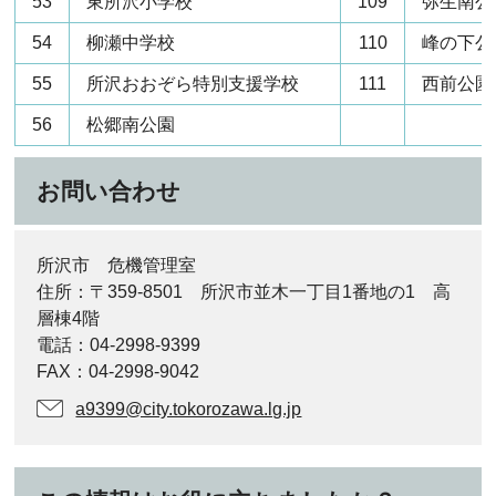
53
東所沢小学校
109
弥生南公
54
柳瀬中学校
110
峰の下公
55
所沢おおぞら特別支援学校
111
西前公園
56
松郷南公園
お問い合わせ
所沢市 危機管理室
住所：〒359-8501 所沢市並木一丁目1番地の1 高
層棟4階
電話：04-2998-9399
FAX：04-2998-9042
a9399@city.tokorozawa.lg.jp