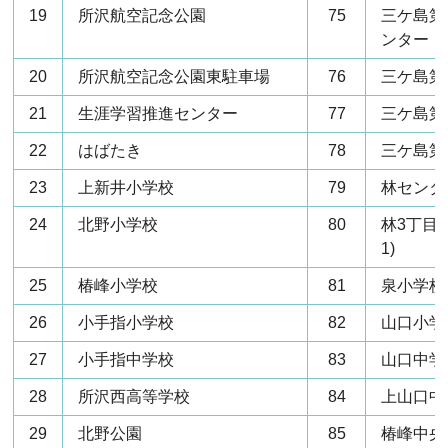
19
所沢航空記念公園
75
三ケ島第
ンター
20
所沢航空記念公園東駐車場
76
三ケ島第
21
生涯学習推進センター
77
三ケ島第
22
はばたき
78
三ケ島第
23
上新井小学校
79
林センタ
24
北野小学校
80
林3丁目西
1)
25
椿峰小学校
81
泉小学校
26
小手指小学校
82
山口小学
27
小手指中学校
83
山口中学
28
所沢西高等学校
84
上山口中
29
北野公園
85
椿峰中央