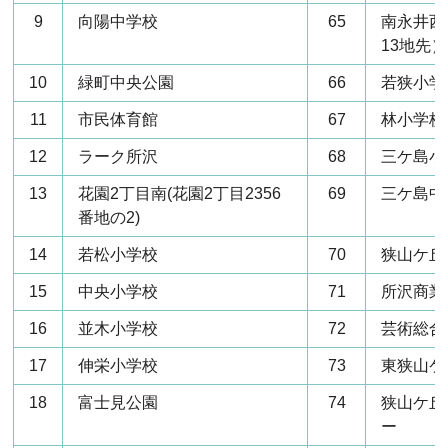
9
向陽中学校
65
南永井西
13地先）
10
緑町中央公園
66
若狭小学
11
市民体育館
67
林小学校
12
ラーク所沢
68
三ケ島小
13
花園2丁目南(花園2丁目2356
69
三ケ島中
番地の2)
14
若松小学校
70
狭山ケ丘
15
中央小学校
71
所沢商業
16
並木小学校
72
芸術総合
17
伸栄小学校
73
東狭山ケ
18
富士見公園
74
狭山ケ丘
ー