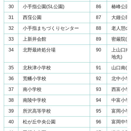
30
小手指公園(SL公園)
86
椿峰公園
31
西窪公園
87
大鐘公民
32
小手指まちづくりセンター
88
老人憩の
33
上新井会館
89
密厳院(山
34
北野最終処分場
90
上山口南(
地先)
35
北秋津小学校
91
山口南(山
36
荒幡小学校
92
北中小学
37
南小学校
93
西富小学
38
南陵中学校
94
中富小学
39
所沢高等学校
95
富岡小学
40
松が丘中央公園
96
富岡中学