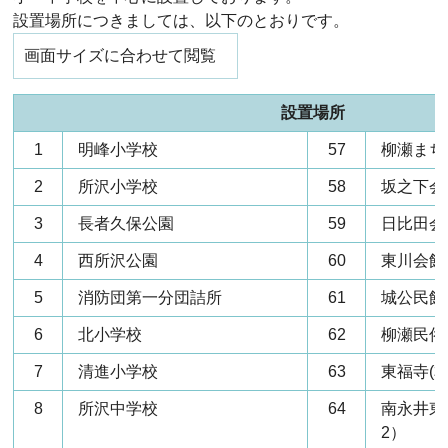
設置場所につきましては、以下のとおりです。
画面サイズに合わせて閲覧
設置場所
1
明峰小学校
57
柳瀬まち
2
所沢小学校
58
坂之下会
3
長者久保公園
59
日比田会
4
西所沢公園
60
東川会館
5
消防団第一分団詰所
61
城公民館
6
北小学校
62
柳瀬民俗
7
清進小学校
63
東福寺(本
8
所沢中学校
64
南永井東
2）