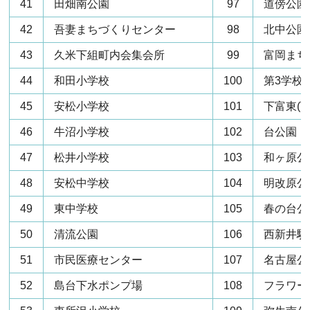
41
田畑南公園
97
道傍公園
42
吾妻まちづくりセンター
98
北中公園
43
久米下組町内会集会所
99
富岡まち
44
和田小学校
100
第3学校
45
安松小学校
101
下富東(下
46
牛沼小学校
102
台公園
47
松井小学校
103
和ヶ原公
48
安松中学校
104
明改原公
49
東中学校
105
春の台公
50
清流公園
106
西新井駐
51
市民医療センター
107
名古屋公
52
島台下水ポンプ場
108
フラワー