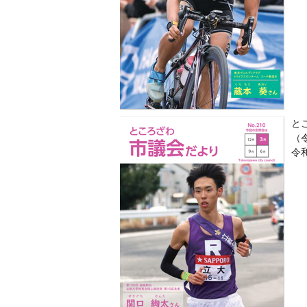
とこ
（
令