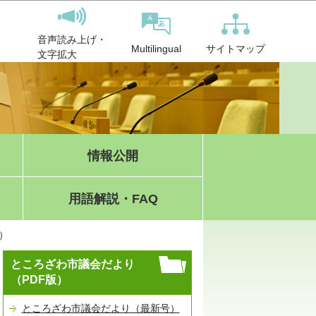
音声読み上げ・
サイトマップ
Multilingual
文字拡大
情報公開
用語解説・FAQ
）
ところざわ市議会だより
（PDF版）
ところざわ市議会だより（最新号）