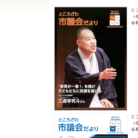
とこ
（
令
とこ
（
令和