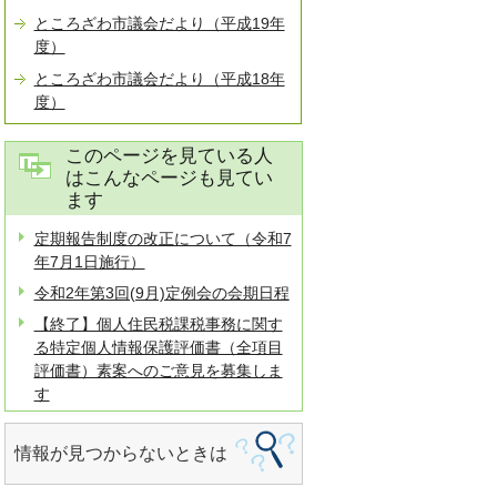
ところざわ市議会だより（平成19年
度）
ところざわ市議会だより（平成18年
度）
このページを見ている人
はこんなページも見てい
ます
定期報告制度の改正について（令和7
年7月1日施行）
令和2年第3回(9月)定例会の会期日程
【終了】個人住民税課税事務に関す
る特定個人情報保護評価書（全項目
評価書）素案へのご意見を募集しま
す
情報が見つからないときは