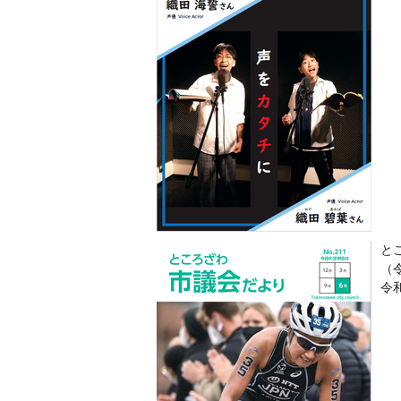
とこ
（
令