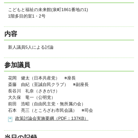
こどもと福祉の未来館(泉町1861番地の1)
1階多目的室1・2号
内容
新人議員5人による討論
参加議員
花岡 健太（日本共産党） ※座長
斎藤 由紀（至誠自民クラブ） ※副座長
長谷川 礼奈（さきがけ）
大久保 竜一（公明党）
前田 浩昭（自由民主党・無所属の会）
石本 亮三（ところざわ市民会議） ※司会
政策討論会実施要綱（PDF：137KB）
当日の記録