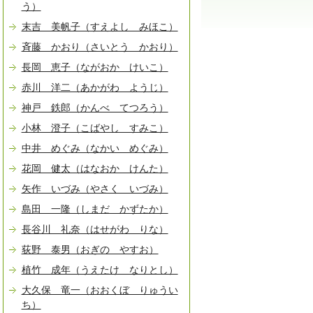
う）
末吉 美帆子（すえよし みほこ）
斉藤 かおり（さいとう かおり）
長岡 恵子（ながおか けいこ）
赤川 洋二（あかがわ ようじ）
神戸 鉄郎（かんべ てつろう）
小林 澄子（こばやし すみこ）
中井 めぐみ（なかい めぐみ）
花岡 健太（はなおか けんた）
矢作 いづみ（やさく いづみ）
島田 一隆（しまだ かずたか）
長谷川 礼奈（はせがわ りな）
荻野 泰男（おぎの やすお）
植竹 成年（うえたけ なりとし）
大久保 竜一（おおくぼ りゅうい
ち）