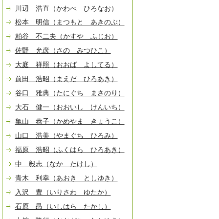
川辺 浩直（かわべ ひろなお）
松本 明信（まつもと あきのぶ）
粕谷 不二夫（かすや ふじお）
佐野 允彦（さの みつひこ）
大庭 祥照（おおば よしてる）
前田 浩昭（まえだ ひろあき）
谷口 雅典（たにぐち まさのり）
大石 健一（おおいし けんいち）
亀山 恭子（かめやま きょうこ）
山口 浩美（やまぐち ひろみ）
福原 浩昭（ふくはら ひろあき）
中 毅志（なか たけし）
青木 利幸（あおき としゆき）
入沢 豊（いりさわ ゆたか）
石原 昂（いしはら たかし）