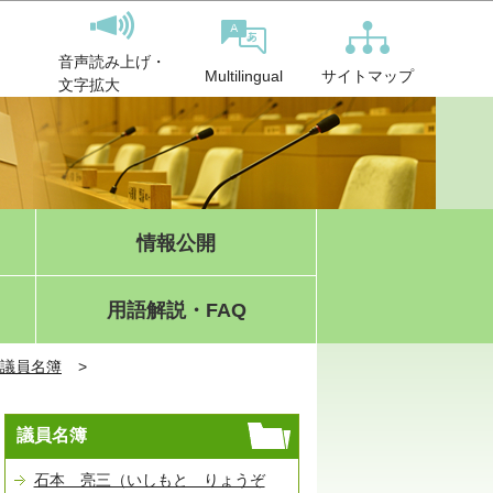
音声読み上げ・
サイトマップ
Multilingual
文字拡大
情報公開
用語解説・FAQ
議員名簿
議員名簿
石本 亮三（いしもと りょうぞ