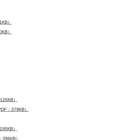
1KB）
0KB）
25KB）
DF：379KB）
195KB）
396KB）