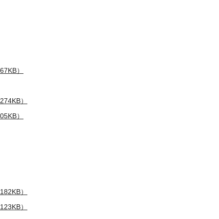
67KB）
74KB）
05KB）
82KB）
23KB）