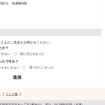
番地の1 低層棟3階
なさまのご意見をお聞かせください。
たか？
いえない
役に立たなかった
ったですか？
らともいえない
見つけにくかった
て
リンク集
 埼玉県所沢市並木一丁目1番地の1 電話：04-2998-9256（直通）