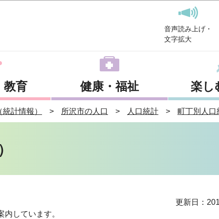
このページの本文へ移動
音声読み上げ・
文字拡大
・教育
健康・福祉
楽し
（統計情報）
所沢市の人口
人口統計
町丁別人口
）
更新日：201
案内しています。