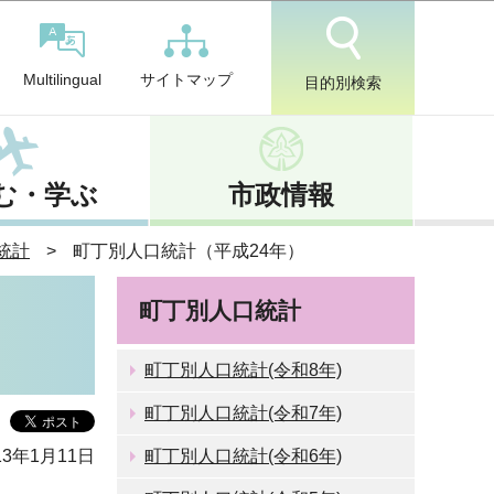
サイトマップ
Multilingual
目的別検索
む・学ぶ
市政情報
統計
町丁別人口統計（平成24年）
町丁別人口統計
町丁別人口統計(令和8年)
町丁別人口統計(令和7年)
3年1月11日
町丁別人口統計(令和6年)