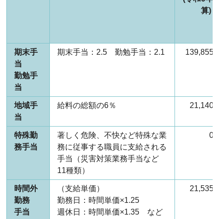
算)
期末手
期末手当：2.5 勤勉手当：2.1
139,85
当
勤勉手
当
地域手
給料の総額の6％
21,14
当
特殊勤
著しく危険、不快など特殊な業
0
務手当
務に従事する職員に支給される
手当（災害対策業務手当など
11種類）
時間外
（支給単価）
21,53
勤務
勤務日：時間単価×1.25
手当
週休日：時間単価×1.35 など