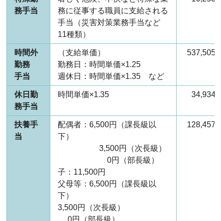
務手当
務に従事する職員に支給される
手当（災害対策業務手当など
11種類）
時間外
（支給単価）
537,50
勤務
勤務日：時間単価×1.25
手当
週休日：時間単価×1.35 など
休日勤
時間単価×1.35
34,93
務手当
扶養手
配偶者：6,500円（課長級以
128,45
当
下）
3,500円（次長級）
0円（部長級）
子：11,500円
父母等：6,500円（課長級以
下）
3,500円（次長級）
0円（部長級）