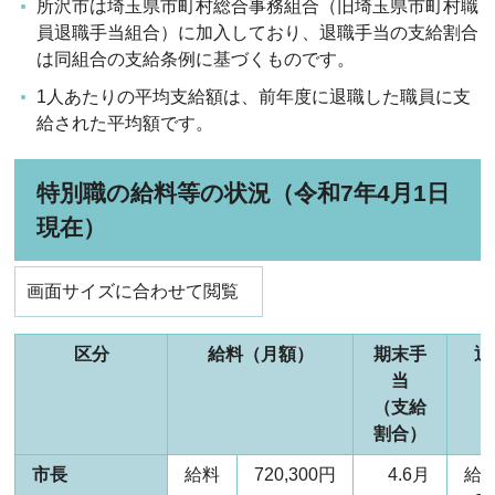
所沢市は埼玉県市町村総合事務組合（旧埼玉県市町村職
員退職手当組合）に加入しており、退職手当の支給割合
は同組合の支給条例に基づくものです。
1人あたりの平均支給額は、前年度に退職した職員に支
給された平均額です。
特別職の給料等の状況（令和7年4月1日
現在）
画面サイズに合わせて閲覧
区分
給料（月額）
期末手
退
当
（支給
割合）
市長
給料
720,300円
4.6月
給