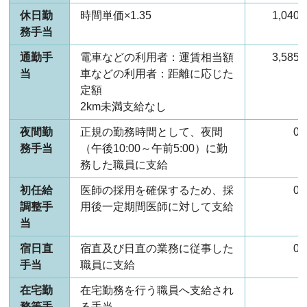
休日勤
時間単価×1.35
1,04
務手当
通勤手
電車などの利用者：運賃相当額
3,58
当
車などの利用者：距離に応じた
定額
2km未満支給なし
夜間勤
正規の勤務時間として、夜間
0
務手当
（午後10:00～午前5:00）に勤
務した職員に支給
初任給
医師の採用を確保するため、採
0
調整手
用後一定期間医師に対して支給
当
宿日直
宿直及び日直の業務に従事した
0
手当
職員に支給
在宅勤
在宅勤務を行う職員へ支給され
務等手
る手当