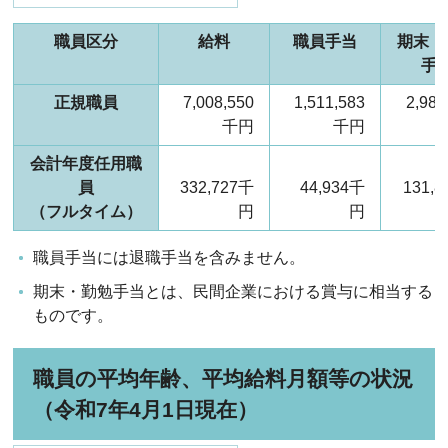
職員区分
給料
職員手当
期末・
手
正規職員
7,008,550
1,511,583
2,982
千円
千円
会計年度任用職
員
332,727千
44,934千
131,
（フルタイム）
円
円
職員手当には退職手当を含みません。
期末・勤勉手当とは、民間企業における賞与に相当する
ものです。
職員の平均年齢、平均給料月額等の状況
（令和7年4月1日現在）