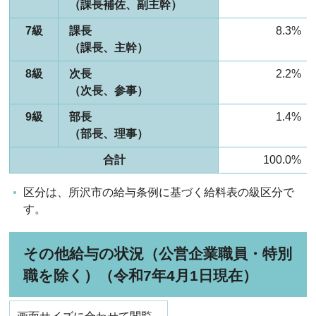
（課長補佐、副主幹）
7級
課長
8.3%
（課長、主幹）
8級
次長
2.2%
（次長、参事）
9級
部長
1.4%
（部長、理事）
合計
100.0%
区分は、所沢市の給与条例に基づく給料表の級区分で
す。
その他給与の状況（公営企業職員・特別
職を除く）（令和7年4月1日現在）