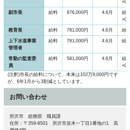
×0.
副市長
給料
876,000円
4.6月
給
×0.
教育長
給料
781,000円
4.6月
給料
上下水道事業
給料
781,000円
4.6月
給料
管理者
常勤の監査委
給料
581,000円
4.6月
給
員
×0.
(注釈)市長の給料について、本来は102万9,000円です
が、6年1月から3割減としています。
お問い合わせ
所沢市 総務部 職員課
住所：〒359-8501 所沢市並木一丁目1番地の1 高