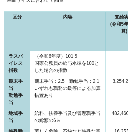
画面サイズに合わせて閲覧
区分
内容
支給実
(令和5年
算)
ラスパ
（令和6年度）101.5
イレス
国家公務員の給与水準を100と
指数
した場合の指数
期末手
期末手当：2.5 勤勉手当：2.1
3,254,2
当
いずれも職務の級等による加算
勤勉手
措置あり
当
地域手
給料、扶養手当及び管理職手当
482,46
当
の総額の6％
特殊勤
著しく危険、不快など特殊な業
16,25