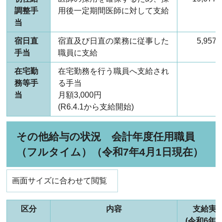
調整手
用後一定期間医師に対して支給
当
宿日直
宿直及び日直の業務に従事した
5,95
手当
職員に支給
在宅勤
在宅勤務を行う職員へ支給され
務等手
る手当
当
月額3,000円
(R6.4.1から支給開始)
その他給与の状況 会計年度任用職員
（フルタイム）（令和7年4月1日現在）
画面サイズに合わせて閲覧
区分
内容
支給実
(令和6年