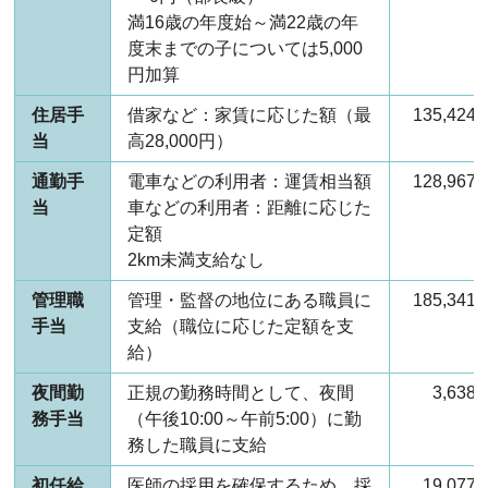
満16歳の年度始～満22歳の年
度末までの子については5,000
円加算
住居手
借家など：家賃に応じた額（最
135,42
当
高28,000円）
通勤手
電車などの利用者：運賃相当額
128,96
当
車などの利用者：距離に応じた
定額
2km未満支給なし
管理職
管理・監督の地位にある職員に
185,34
手当
支給（職位に応じた定額を支
給）
夜間勤
正規の勤務時間として、夜間
3,63
務手当
（午後10:00～午前5:00）に勤
務した職員に支給
初任給
医師の採用を確保するため、採
19,07