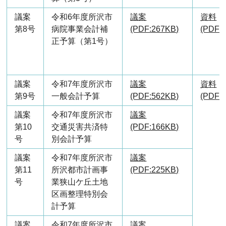
議案
令和6年度所沢市
議案
資料
第8号
病院事業会計補
(PDF:267KB)
(PDF:
正予算（第1号）
議案
令和7年度所沢市
議案
資料
第9号
一般会計予算
(PDF:562KB)
(PDF:5
議案
令和7年度所沢市
議案
第10
交通災害共済特
(PDF:166KB)
号
別会計予算
議案
令和7年度所沢市
議案
第11
所沢都市計画事
(PDF:225KB)
号
業狭山ケ丘土地
区画整理特別会
計予算
議案
令和7年度所沢市
議案