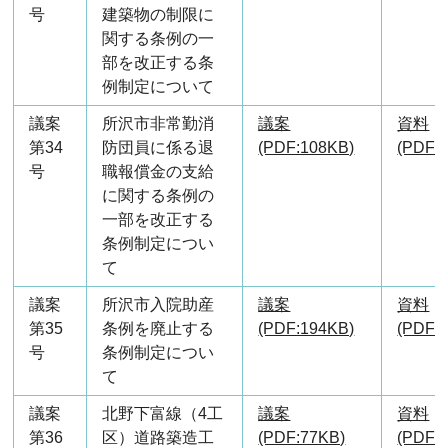
号
建築物の制限に
関する条例の一
部を改正する条
例制定について
議案
所沢市非常勤消
議案
資料
第34
防団員に係る退
(PDF:108KB)
(PDF:
号
職報償金の支給
に関する条例の
一部を改正する
条例制定につい
て
議案
所沢市入院助産
議案
資料
第35
条例を廃止する
(PDF:194KB)
(PDF:
号
条例制定につい
て
議案
北野下富線（4工
議案
資料
第36
区）道路築造工
(PDF:77KB)
(PDF:1