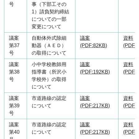
号
事（下部工その
1）請負契約締結
についての一部
変更について
議案
自動体外式除細
議案
資料
第37
動器（ＡＥＤ）
(PDF:82KB)
(PDF:
号
の取得について
議案
小中学校教師用
議案
資料
第38
指導書（所沢小
(PDF:192KB)
(PDF:
号
学校外）の取得
について
議案
市道路線の認定
議案
資料
第39
について
(PDF:217KB)
(PDF:
号
議案
市道路線の認定
議案
資料
第40
について
(PDF:217KB)
(PDF: