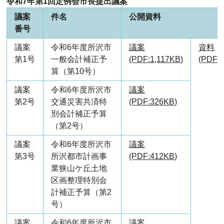
令和7年第1回定例会市長提出議案
議案
件名
公開資料
番号
議案
令和6年度所沢市
議案
資料
第1号
一般会計補正予
(PDF:1,117KB)
(PDF:
算（第10号）
議案
令和6年度所沢市
議案
第2号
交通災害共済特
(PDF:326KB)
別会計補正予算
（第2号）
議案
令和6年度所沢市
議案
第3号
所沢都市計画事
(PDF:412KB)
業狭山ケ丘土地
区画整理特別会
計補正予算（第2
号）
議案
令和6年度所沢市
議案