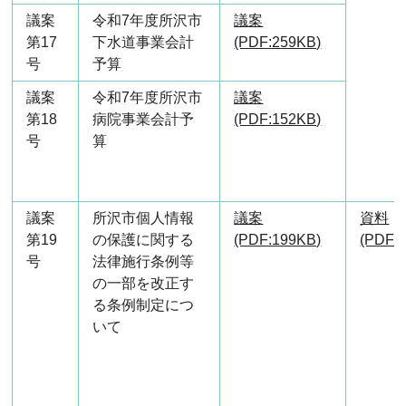
議案
令和7年度所沢市
議案
第17
下水道事業会計
(PDF:259KB)
号
予算
議案
令和7年度所沢市
議案
第18
病院事業会計予
(PDF:152KB)
号
算
議案
所沢市個人情報
議案
資料
第19
の保護に関する
(PDF:199KB)
(PDF:
号
法律施行条例等
の一部を改正す
る条例制定につ
いて