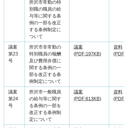
所沢市常勤の特
別職の職員の給
与等に関する条
例の一部を改正
する条例制定に
ついて
議案
所沢市非常勤の
議案
資料
第23
特別職員の報酬
(PDF:197KB)
(PDF:
号
及び費用弁償に
関する条例の一
部を改正する条
例制定について
議案
所沢市一般職員
議案
資料
第24
の給与等に関す
(PDF:613KB)
(PDF:1
号
る条例の一部を
改正する条例制
定について