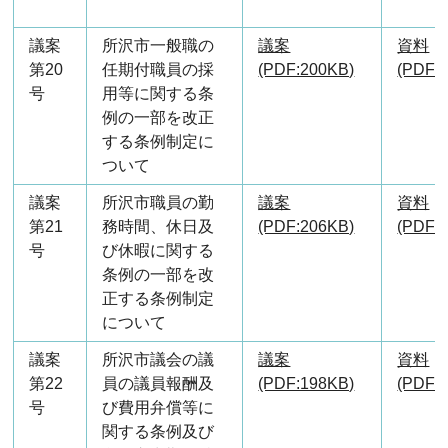
議案
所沢市一般職の
議案
資料
第20
任期付職員の採
(PDF:200KB)
(PDF:
号
用等に関する条
例の一部を改正
する条例制定に
ついて
議案
所沢市職員の勤
議案
資料
第21
務時間、休日及
(PDF:206KB)
(PDF:
号
び休暇に関する
条例の一部を改
正する条例制定
について
議案
所沢市議会の議
議案
資料
第22
員の議員報酬及
(PDF:198KB)
(PDF:
号
び費用弁償等に
関する条例及び