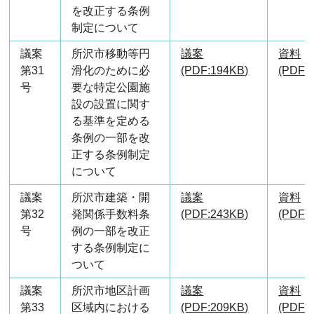
を改正する条例
制定について
議案
所沢市移動等円
議案
資料
第31
滑化のために必
(PDF:194KB)
(PDF:
号
要な特定公園施
設の設置に関す
る基準を定める
条例の一部を改
正する条例制定
について
議案
所沢市建築・開
議案
資料
第32
発関係手数料条
(PDF:243KB)
(PDF:
号
例の一部を改正
する条例制定に
ついて
議案
所沢市地区計画
議案
資料
第33
区域内における
(PDF:209KB)
(PDF: