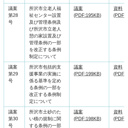
議案
所沢市立老人福
議案
資料
第28
祉センター設置
(PDF:195KB)
(PDF:
号
及び管理条例及
び所沢市立老人
憩の家設置及び
管理条例の一部
を改正する条例
制定について
議案
所沢市包括的支
議案
資料
第29
援事業の実施に
(PDF:199KB)
(PDF:
号
係る基準を定め
る条例の一部を
改正する条例制
定について
議案
所沢市土砂のた
議案
資料
第30
い積の規制に関
(PDF:198KB)
(PDF:
号
する条例の一部