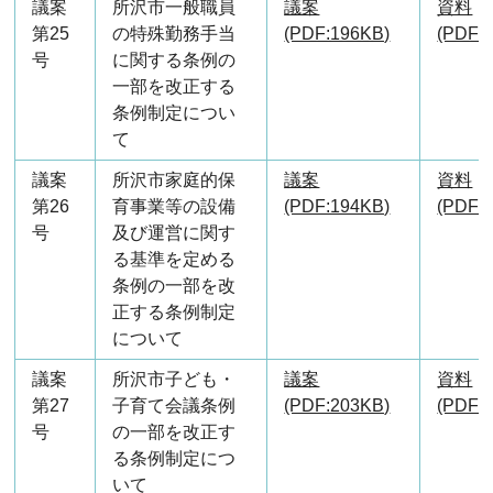
議案
所沢市一般職員
議案
資料
第25
の特殊勤務手当
(PDF:196KB)
(PDF:
号
に関する条例の
一部を改正する
条例制定につい
て
議案
所沢市家庭的保
議案
資料
第26
育事業等の設備
(PDF:194KB)
(PDF:
号
及び運営に関す
る基準を定める
条例の一部を改
正する条例制定
について
議案
所沢市子ども・
議案
資料
第27
子育て会議条例
(PDF:203KB)
(PDF:
号
の一部を改正す
る条例制定につ
いて