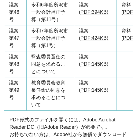
議案
令和6年度所沢市
議案
資料
第46
一般会計補正予
(PDF:394KB)
(PDF:
号
算（第11号）
議案
令和7年度所沢市
議案
資料
第47
一般会計補正予
(PDF:424KB)
(PDF:
号
算（第1号）
議案
監査委員選任の
議案
第48
同意を求めるこ
(PDF:145KB)
号
とについて
議案
教育委員会教育
議案
第49
長任命の同意を
(PDF:145KB)
号
求めることにつ
いて
PDF形式のファイルを開くには、Adobe Acrobat
Reader DC（旧Adobe Reader）が必要です。
お持ちでない方は、Adobe社から無償でダウンロード