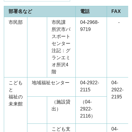
部署名など
電話
FAX
市民部
市民課
04-2968-
-
所沢市パ
9719
スポート
センター
注記：グ
ランエミ
オ所沢4
階
こども
地域福祉センター
04-2922-
04-
と
2115
2922-
福祉の
2195
（施設貸
（04-
未来館
出）
2922-
2116）
こども支
04-