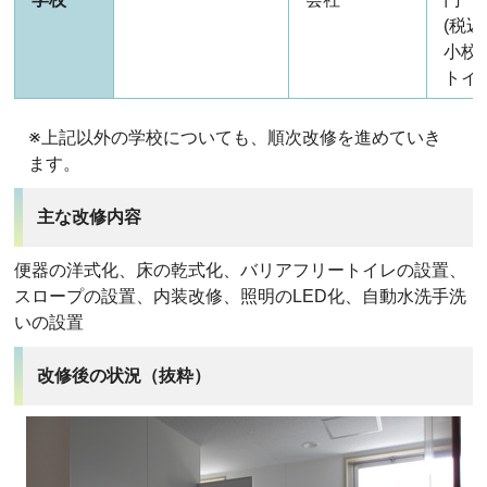
(税込
小校
トイ
※上記以外の学校についても、順次改修を進めていき
ます。
主な改修内容
便器の洋式化、床の乾式化、バリアフリートイレの設置、
スロープの設置、内装改修、照明のLED化、自動水洗手洗
いの設置
改修後の状況（抜粋）