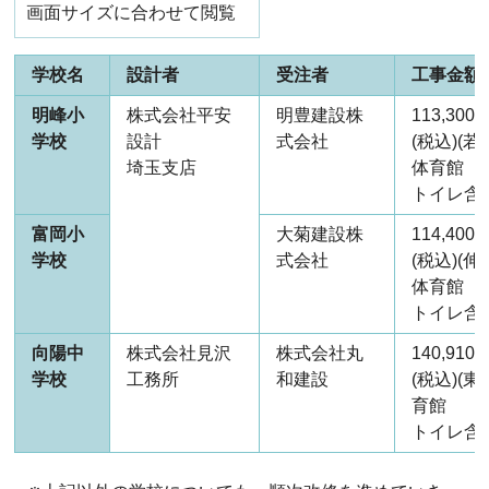
画面サイズに合わせて閲覧
学校名
設計者
受注者
工事金額
明峰小
株式会社平安
明豊建設株
113,300,
学校
設計
式会社
(税込)(
埼玉支店
体育館
トイレ含
富岡小
大菊建設株
114,400,
学校
式会社
(税込)(
体育館
トイレ含
向陽中
株式会社見沢
株式会社丸
140,910,
学校
工務所
和建設
(税込)(
育館
トイレ含