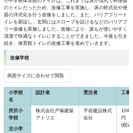
小中学校体育館のトイレは、これまでは床が湿式で和便器
のトイレだったため、改修工事を実施し、床の乾式化や便
器の洋式化を行う改修をしました。また、バリアフリート
イレを新設し、玄関にはスロープを設けるなどのバリアフ
リー改修も実施しました。改修により、誰もが使いやすく
清潔で快適なトイレにすることができました。今後も引き
続き、体育館トイレの改修工事を進めていきます。
改修学校
画面サイズに合わせて閲覧
小学校
設計者
受注者
工事
名
所沢小
株式会社戸塚建築
平岩建設株式
104,
学校
アトリエ
会社
円
(税込
北小学