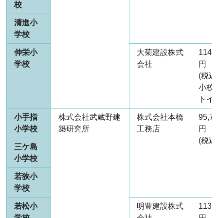
校
清進小
学校
伸栄小
大菊建設株式
114,
学校
会社
円
(税込
小校
トイ
小手指
株式会社武蔵野建
株式会社本橋
95,7
小学校
築研究所
工務店
円
(税込
三ケ島
小学校
若狭小
学校
若松小
明豊建設株式
113,
学校
会社
円