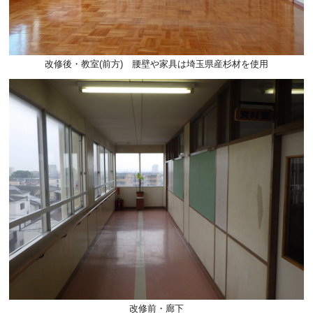
改修後・教室(前方) 腰壁や家具は埼玉県産杉材を使用
改修前・廊下