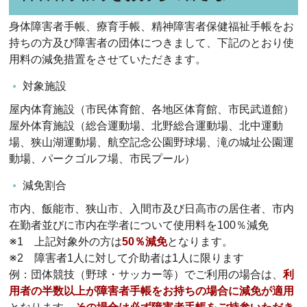
身体障害者手帳、療育手帳、精神障害者保健福祉手帳をお
持ちの方及び障害者の団体につきまして、下記のとおり使
用料の減免措置をさせていただきます。
対象施設
屋内体育施設（市民体育館、各地区体育館、市民武道館）
屋外体育施設（総合運動場、北野総合運動場、北中運動
場、狭山湖運動場、航空記念公園野球場、滝の城址公園運
動場、パークゴルフ場、市民プール）
減免割合
市内、飯能市、狭山市、入間市及び日高市の居住者、市内
在勤者並びに市内在学者について使用料を100％減免
※1 上記対象外の方は
50％減免
となります。
※2 障害者1人に対して介助者は1人に限ります
例：団体競技（野球・サッカー等）でご利用の場合は、
利
用者の半数以上が障害者手帳をお持ちの場合に減免が適用