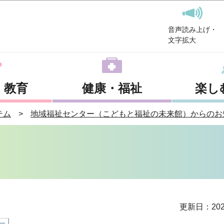
このページの本文へ移動
音声読み上げ・
文字拡大
・教育
健康・福祉
楽し
テム
地域福祉センター（こどもと福祉の未来館）からのお
更新日：202