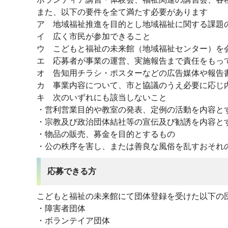
また、以下の要件を全て満たす必要があります
ア 地域福祉推進を目的とし地域福祉に関する課題
イ 広く市民が参加できること
ウ こどもと福祉の未来館（地域福祉センター）を
エ 応募者が事業の運営、実施報告まで責任をもっ
オ 告知用チラシ・ポスターなどの広告媒体や報告
カ 事業内容について、市と協議のうえ必要に応じ
キ 次のいずれにも該当しないこと
・営利営業目的や教室の発表、定例の活動を内容と
・宗教及び政治団体結社等の宣伝及び勧誘を内容と
・物品の販売、募金を目的とするもの
・公の秩序を害し、または善良な風俗を乱すおそれ
応募できる方
こどもと福祉の未来館にて団体登録を受けた以下の
・障害者団体
・ボランテイア団体