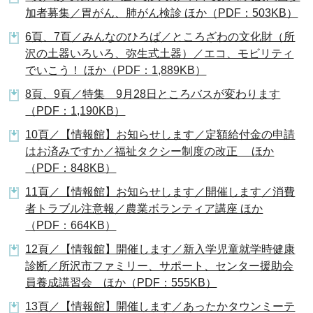
加者募集／胃がん、肺がん検診 ほか（PDF：503KB）
6頁、7頁／みんなのひろば／ところざわの文化財（所
沢の土器いろいろ、弥生式土器）／エコ、モビリティ
でいこう！ ほか（PDF：1,889KB）
8頁、9頁／特集 9月28日ところバスが変わります
（PDF：1,190KB）
10頁／【情報館】お知らせします／定額給付金の申請
はお済みですか／福祉タクシー制度の改正 ほか
（PDF：848KB）
11頁／【情報館】お知らせします／開催します／消費
者トラブル注意報／農業ボランティア講座 ほか
（PDF：664KB）
12頁／【情報館】開催します／新入学児童就学時健康
診断／所沢市ファミリー、サポート、センター援助会
員養成講習会 ほか（PDF：555KB）
13頁／【情報館】開催します／あったかタウンミーテ