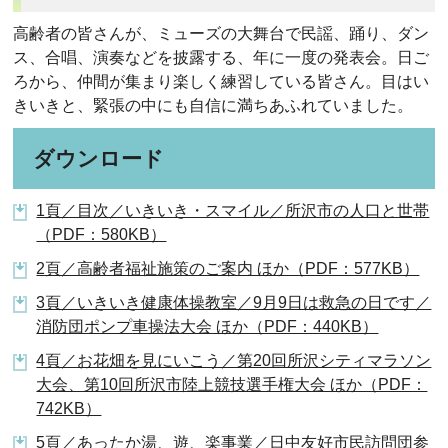
高齢者の皆さんが、ミューズの大舞台で民謡、踊り、ダン
ス、合唱、演奏などを披露する、年に一度の発表会。日ご
ろから、仲間が集まり楽しく練習している皆さん。目はい
きいきと、緊張の中にも自信に満ちあふれていました。
ダウンロード
1頁／目次／いきいき・スマイル／所沢市の人口と世帯
（PDF：580KB）
2頁／高齢者福祉施策のご案内 ほか（PDF：577KB）
3頁／いきいき健康体操教室／9月9日は救急の日です／
消防団ポンプ車操法大会 ほか（PDF：440KB）
4頁／お花畑を見にいこう／第20回所沢シティマラソン
大会、第10回所沢市陸上競技選手権大会 ほか（PDF：
742KB）
5頁／あったか湯、遊、楽事業／日中友好市民訪問団参