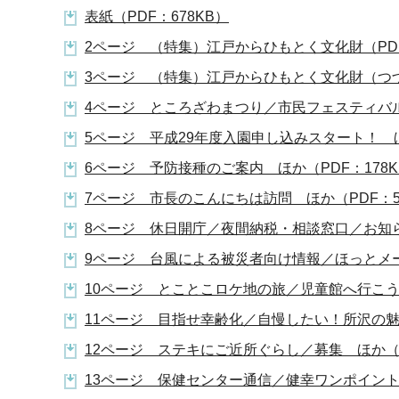
表紙（PDF：678KB）
2ページ （特集）江戸からひもとく文化財（PDF
3ページ （特集）江戸からひもとく文化財（つづき）
4ページ ところざわまつり／市民フェスティバル（
5ページ 平成29年度入園申し込みスタート！ ほか
6ページ 予防接種のご案内 ほか（PDF：178K
7ページ 市長のこんにちは訪問 ほか（PDF：5
8ページ 休日開庁／夜間納税・相談窓口／お知らせ
9ページ 台風による被災者向け情報／ほっとメー
10ページ とことこロケ地の旅／児童館へ行こう／
11ページ 目指せ幸齢化／自慢したい！所沢の魅力
12ページ ステキにご近所ぐらし／募集 ほか（PD
13ページ 保健センター通信／健幸ワンポイント（