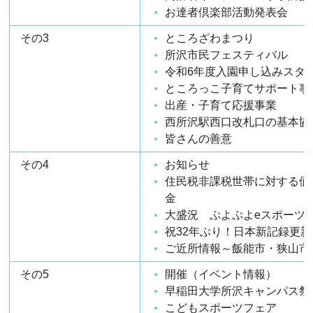
お達者倶楽部活動発表会
その3
ところざわまつり
所沢市民フェスティバル
令和6年度入園申し込みスタ
ところっこ子育てサポート事
出産・子育て応援事業
西所沢駅西口改札口の基本協
皆さんの善意
その4
お知らせ
住民税非課税世帯に対する価
金
大盛況 ぷよぷよeスポーツ
祝32年ぶり！日本新記録更新
ご近所情報～飯能市・狭山市
その5
開催（イベント情報）
早稲田大学所沢キャンパス祭
こどもスポーツフェア