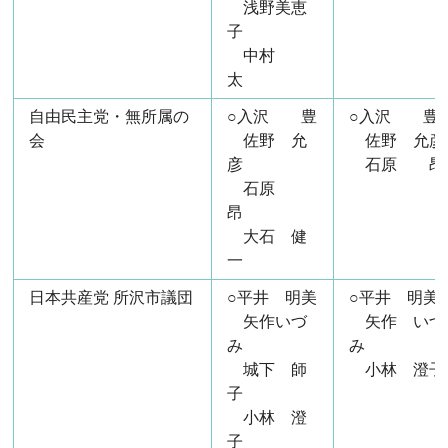
浅野美恵
子
中村
太
自由民主党・無所属の
○入沢 豊
○入沢 豊
会
佐野 允
佐野 允彦
彦
石原 昂
石原
昂
大石 健
一
日本共産党 所沢市議団
○平井 明美
○平井 明美
矢作いづ
矢作 いづ
み
み
城下 師
小林 澄子
子
小林 澄
子