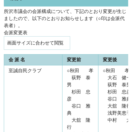
所沢市議会の会派構成について、下記のとおり変更が生じ
ましたので、以下のとおりお知らせします（○印は会派代
表者）。
会派変更表
画面サイズに合わせて閲覧
会 派 名
変更前
変更後
至誠自民クラブ
○秋田 孝
○秋田 孝
荻野 泰
大石 健一
男
荻野 泰男
杉田 忠
杉田 忠彦
彦
谷口 雅典
谷口 雅
大舘 隆行
典
浅野美恵子
大舘 隆
中村 太
行