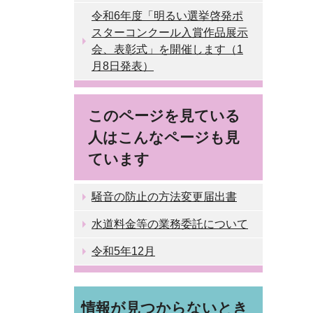
令和6年度「明るい選挙啓発ポ
スターコンクール入賞作品展示
会、表彰式」を開催します（1
月8日発表）
このページを見ている
人はこんなページも見
ています
騒音の防止の方法変更届出書
水道料金等の業務委託について
令和5年12月
情報が見つからないとき