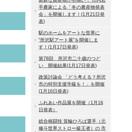
新鮮な農産物が勢揃い！ 市内若
手農家による「冬の農産物発表
会」を開催します！(1月21日発
表)
駅のホームをアートな世界に
“所沢駅アート展”を開催しま
す！(1月17日発表)
第78回 所沢市二十歳のつど
い 開催結果(1月17日発表)
政策討論会 「どう考える？所沢
市の特別支援学級を！」を開催
(1月16日発表)
ふれあい作品展を開催（1月16
日発表）
総合格闘技 箕輪ひろば選手（元
修斗世界ストロー級王者）の 市