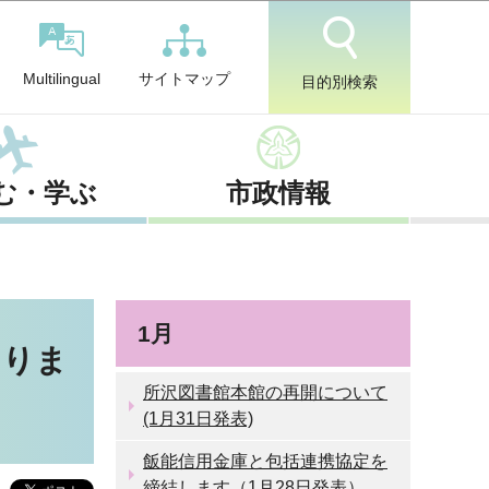
サイトマップ
Multilingual
目的別検索
む・学ぶ
市政情報
1月
まりま
所沢図書館本館の再開について
(1月31日発表)
飯能信用金庫と包括連携協定を
締結します（1月28日発表）