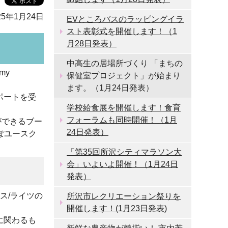
5年1月24日
EVところバスのラッピングイラ
スト表彰式を開催します！（1
月28日発表）
中高生の居場所づくり 「まちの
my
保健室プロジェクト」が始まり
ます。（1月24日発表）
ポートを受
学校給食展を開催します！食育
フォーラムも同時開催！（1月
ができるブー
24日発表）
ぽユースク
「第35回所沢シティマラソン大
会」いよいよ開催！（1月24日
発表）
ヘルス/ライツの
所沢市レクリエーション祭りを
開催します！(1月23日発表)
に関わるも