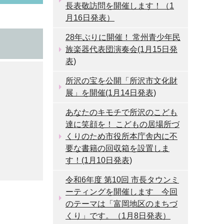
長表敬訪問を開催します！（1
月16日発表）
28年ぶりに開催！ 常州青少年民
族楽器代表団演奏会(1月15日発
表)
所沢の宝を公開「所沢市文化財
展」を開催(1月14日発表)
あなたのキモチで所沢のこども
達に笑顔を！ こどもの居場所づ
くりのため市役所本庁舎内に不
要な書籍の回収箱を設置しま
す！(1月10日発表)
令和6年度 第10回 市長タウンミ
ーティングを開催します 今回
のテーマは「富岡地区のまちづ
くり」です。（1月8日発表）