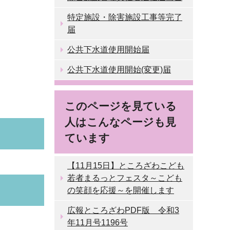
特定施設・除害施設工事等完了
届
公共下水道使用開始届
公共下水道使用開始(変更)届
このページを見ている
人はこんなページも見
ています
【11月15日】ところざわこども
若者まるっとフェスタ～こども
の笑顔を応援～を開催します
広報ところざわPDF版 令和3
年11月号1196号