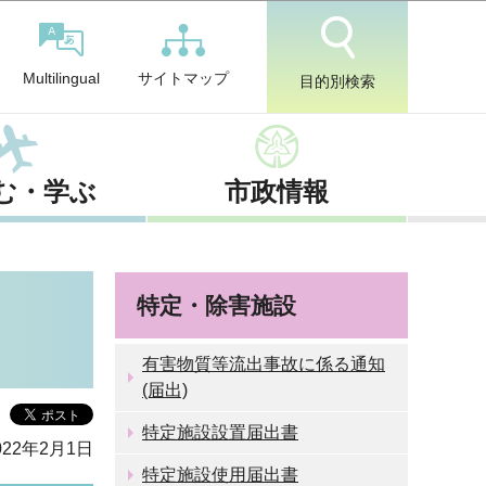
サイトマップ
Multilingual
目的別検索
む・学ぶ
市政情報
特定・除害施設
有害物質等流出事故に係る通知
(届出)
特定施設設置届出書
22年2月1日
特定施設使用届出書