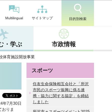
サイトマップ
Multilingual
目的別検索
む・学ぶ
市政情報
校体育施設開放事業
スポーツ
住友生命保険相互会社と「所沢
市民のスポーツ振興に係る連
携・協力に関する協定」を締結
しました
4年7月30日
ておりま
所沢市ｅスポーツイベント2025