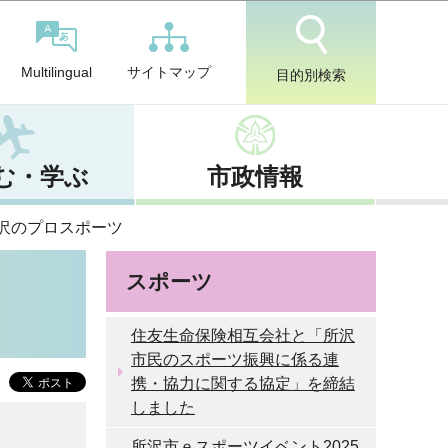
サイトマップ
Multilingual
目的別検索
む・学ぶ
市政情報
沢のプロスポーツ
スポーツ
住友生命保険相互会社と「所沢
市民のスポーツ振興に係る連
携・協力に関する協定」を締結
しました
所沢市ｅスポーツイベント2025