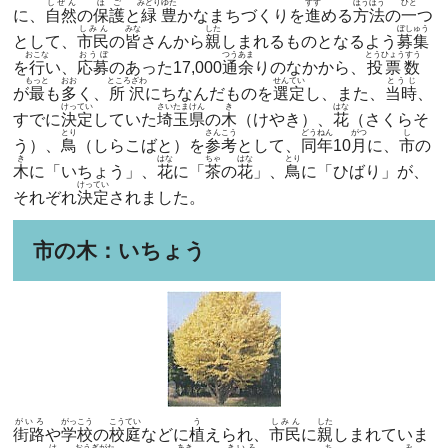
しぜん
ほご
みどり
ゆた
すす
ほうほう
ひと
に、
自然
の
保護
と
緑
豊
かなまちづくりを
進
める
方法
の
一
つ
しみん
みな
した
ぼしゅう
として、
市民
の
皆
さんから
親
しまれるものとなるよう
募集
おこな
おうぼ
つうあま
とうひょうすう
を
行
い、
応募
のあった17,000
通余
りのなかから、
投票数
もっと
おお
ところざわ
せんてい
とうじ
が
最
も
多
く、
所沢
にちなんだものを
選定
し、また、
当時
、
けってい
さいたまけん
き
はな
すでに
決定
していた
埼玉県
の
木
（けやき）、
花
（さくらそ
とり
さんこう
どうねん
がつ
し
う）、
鳥
（しらこばと）を
参考
として、
同年
10
月
に、
市
の
き
はな
ちゃ
はな
とり
木
に「いちょう」、
花
に「
茶
の
花
」、
鳥
に「ひばり」が、
けってい
それぞれ
決定
されました。
市の木：いちょう
がいろ
がっこう
こうてい
う
しみん
した
街路
や
学校
の
校庭
などに
植
えられ、
市民
に
親
しまれていま
は
おうぎがた
あき
きいろ
ち
み