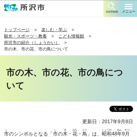
このページの本文へ移動
メニュー
目的別検索
トップページ
楽しむ・学ぶ
観光・スポーツ・教養
こども情報館
所沢市の紹介（しょうかい）
市の木、市の花、市の鳥について
市の木、市の花、市の鳥につ
いて
更新日：2017年9月8日
し
し
き
はな
とり
しょうわ
ねん
がつ
市
のシンボルとなる「
市
の
木
・
花
・
鳥
」は、
昭和
48
年
9
月