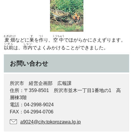
むぎばたけ
す
つく
くうちゅう
麦畑
などに
巣
を
作
り、
空中
でほがらかにさえずります。
いぜん
しない
以前
は、
市内
でよくみかけることができました。
お問い合わせ
所沢市 経営企画部 広報課
住所：〒359-8501 所沢市並木一丁目1番地の1 高
層棟3階
電話：04-2998-9024
FAX：04-2994-0706
a9024@city.tokorozawa.lg.jp