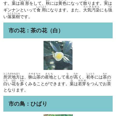
す。
葉
は
扇形
をして、
秋
には
黄色
になって
散
ります。
実
は
しょくよう
たいきおせん
つよ
ギンナンといって
食用
になります。また、
大気汚染
にも
強
らくようじゅ
い
落葉樹
です。
市の花：茶の花（白）
ところざわちほう
さやまちゃ
さんち
な
たか
しょとう
ちゃ
所沢地方
は、
狭山茶
の
産地
として
名
が
高
く、
初冬
には
茶
の
しろ
はな
おお
は
わかめ
ちゃ
白
い
花
を
多
くみることができます。
葉
は
若芽
をつんでお
茶
となります。
市の鳥：ひばり