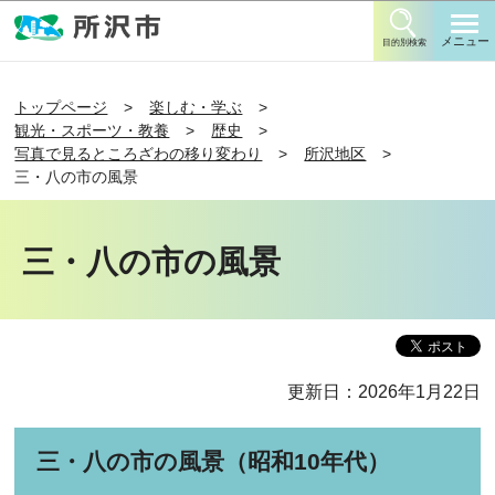
このページの本文へ移動
メニュー
目的別検索
トップページ
楽しむ・学ぶ
観光・スポーツ・教養
歴史
写真で見るところざわの移り変わり
所沢地区
三・八の市の風景
三・八の市の風景
更新日：2026年1月22日
三・八の市の風景（昭和10年代）