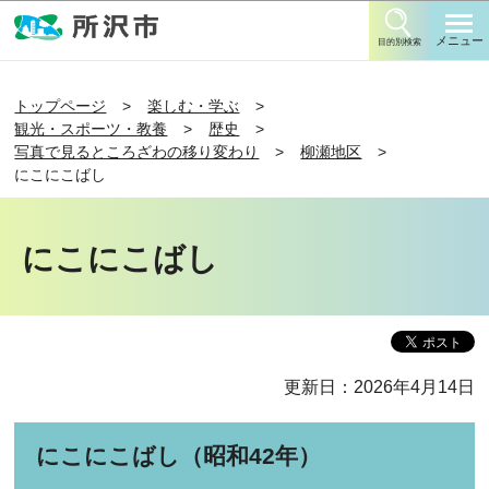
このページの本文へ移動
メニュー
目的別検索
トップページ
楽しむ・学ぶ
観光・スポーツ・教養
歴史
写真で見るところざわの移り変わり
柳瀬地区
にこにこばし
にこにこばし
更新日：2026年4月14日
にこにこばし（昭和42年）