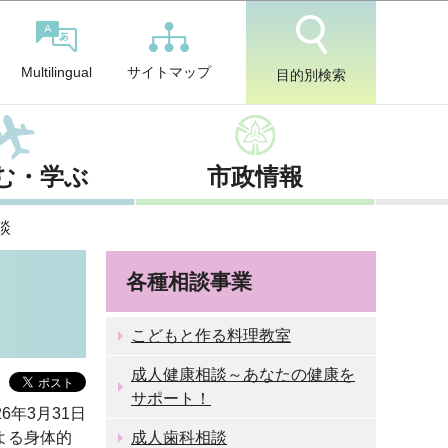
サイトマップ
Multilingual
目的別検索
む・学ぶ
市政情報
談
各種相談事業
こどもと作る料理教室
成人健康相談～あなたの健康を
サポート！
6年3月31日
よる身体的
成人歯科相談