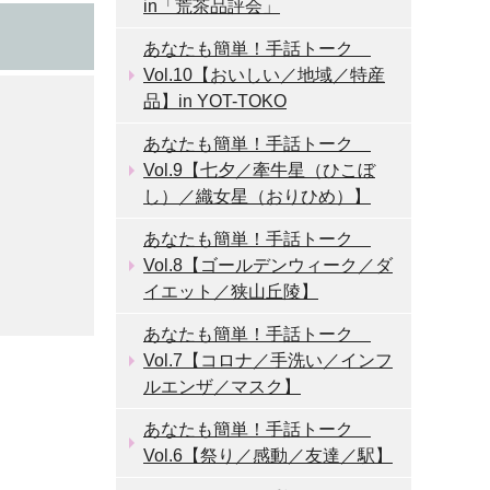
in「荒茶品評会」
あなたも簡単！手話トーク
Vol.10【おいしい／地域／特産
品】in YOT-TOKO
あなたも簡単！手話トーク
Vol.9【七夕／牽牛星（ひこぼ
し）／織女星（おりひめ）】
あなたも簡単！手話トーク
Vol.8【ゴールデンウィーク／ダ
イエット／狭山丘陵】
あなたも簡単！手話トーク
Vol.7【コロナ／手洗い／インフ
ルエンザ／マスク】
あなたも簡単！手話トーク
Vol.6【祭り／感動／友達／駅】