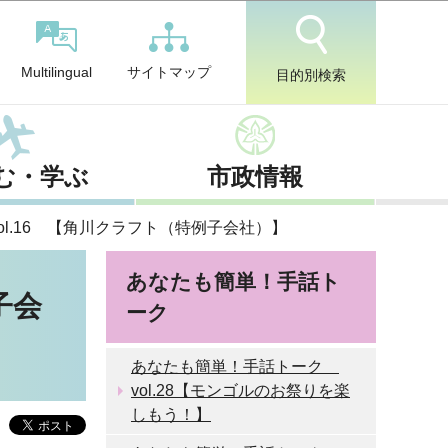
サイトマップ
Multilingual
目的別検索
む・学ぶ
市政情報
l.16 【角川クラフト（特例子会社）】
あなたも簡単！手話ト
子会
ーク
あなたも簡単！手話トーク
vol.28【モンゴルのお祭りを楽
しもう！】