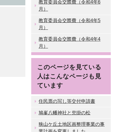
教育委員会交際費（令和4年6
月）
教育委員会交際費（令和4年5
月）
教育委員会交際費（令和4年4
月）
このページを見ている
人はこんなページも見
ています
住民票の写し等交付申請書
鳩峯八幡神社と兜掛の松
狭山ケ丘土地区画整理事業の事
業計画を変更しました