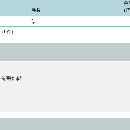
金
件名
（
なし
（0件）
 高層棟6階