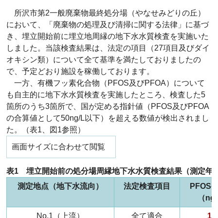
所沢市第2一般廃棄物最終処分場（やなせみどりの丘）
において、「廃棄物の処理及び清掃に関する法律」に基づ
き、埋立開始前に埋立地周縁の地下水水質検査を実施いた
しました。当該検査結果は、法定の項目（27項目及びダイ
オキシン類）について全て基準を満たしておりましたの
で、予定どおり施設を稼働しております。
一方、有機フッ素化合物（PFOS及びPFOA）について
も自主的に地下水水質検査を実施したところ、検査した5
箇所のうち3箇所で、国が定める指針値（PFOS及びPFOA
の合算値として50ng/L以下）を超える数値が検出されまし
た。（表1、図1参照）
画面サイズに合わせて閲覧
表1 埋立開始前の処分場周縁地下水水質検査結果（測定年月
測定地点（地下水流向）
法定検査項目
PFOS+
（ng
No.1（上流）
全て適合
11