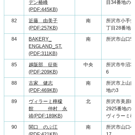
デン椿峰
目34番地の4
(PDF:445KB)
82
近藤 由美子
南
所沢市小手
(PDF:257KB)
丁目28番地の
84
BAKERY_
南
所沢市山口51
ENGLAND_ST.
(PDF:311KB)
85
越阪部 征衛
中央
所沢市牛沼3
(PDF:209KB)
6
88
古家 健志
南
所沢市上山口5
(PDF:469KB)
地の3
89
ヴィラーミ檸檬
北
所沢市美原
館 仲村 永
2925番地の2
靖(PDF:189KB)
ヴィラーミ
90
関口 のぶ江
南
所沢市山口4
(PDF:421KB)
17