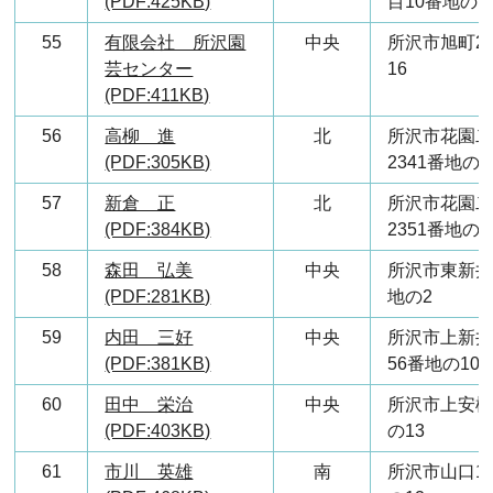
(PDF:425KB)
目10番地の1
55
有限会社 所沢園
中央
所沢市旭町2
芸センター
16
(PDF:411KB)
56
高柳 進
北
所沢市花園
(PDF:305KB)
2341番地の8
57
新倉 正
北
所沢市花園
(PDF:384KB)
2351番地の1
58
森田 弘美
中央
所沢市東新井
(PDF:281KB)
地の2
59
内田 三好
中央
所沢市上新
(PDF:381KB)
56番地の10
60
田中 栄治
中央
所沢市上安松
(PDF:403KB)
の13
61
市川 英雄
南
所沢市山口14