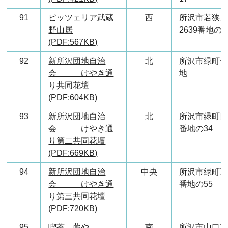
91
ピッツェリア武蔵
西
所沢市若狭
野山居
2639番地の3
(PDF:567KB)
92
新所沢団地自治
北
所沢市緑町一
会 けやき通
地
り共同花壇
(PDF:604KB)
93
新所沢団地自治
北
所沢市緑町四
会 けやき通
番地の34
り第二共同花壇
(PDF:669KB)
94
新所沢団地自治
中央
所沢市緑町三
会 けやき通
番地の55
り第三共同花壇
(PDF:720KB)
95
喫茶 蔵や
南
所沢市山口3