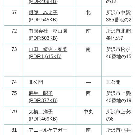
(PDF:468KB)
の12
67
磯部 みよ子
北
所沢市中新
(PDF:545KB)
385番地の2
72
有限会社 杉山園
南
所沢市北野南
(PDF:503KB)
番地の7
73
山田 靖史・春美
南
所沢市松が
(PDF:1,615KB)
46番地の15
74
非公開
―
非公開
75
麻生 昭子
西
所沢市上新
(PDF:377KB)
40番地の19
79
大橋 洋子
中央
所沢市上安松
(PDF:469KB)
の8
81
アニマルケアガー
南
所沢市小手