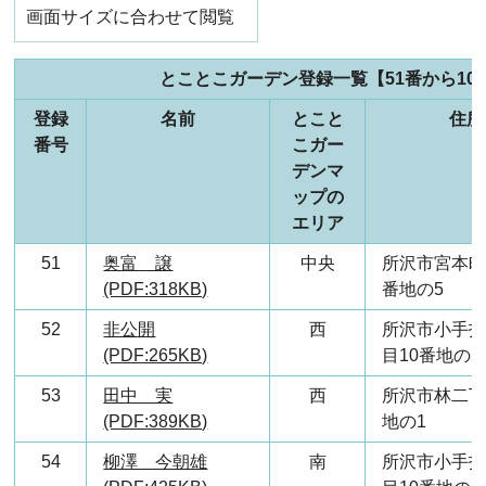
画面サイズに合わせて閲覧
とことこガーデン登録一覧【51番から10
登録
名前
とこと
住所
番号
こガー
デンマ
ップの
エリア
51
奥富 譲
中央
所沢市宮本町
(PDF:318KB)
番地の5
52
非公開
西
所沢市小手
(PDF:265KB)
目10番地の5
53
田中 実
西
所沢市林二丁
(PDF:389KB)
地の1
54
柳澤 今朝雄
南
所沢市小手