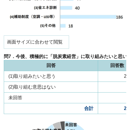
画面サイズに合わせて閲覧
問7．今後、積極的に「脱炭素経営」に取り組みたいと思い
回答
回答数
(1)取り組みたいと思う
22
(2)取り組む意思はない
1
未回答
合計
24