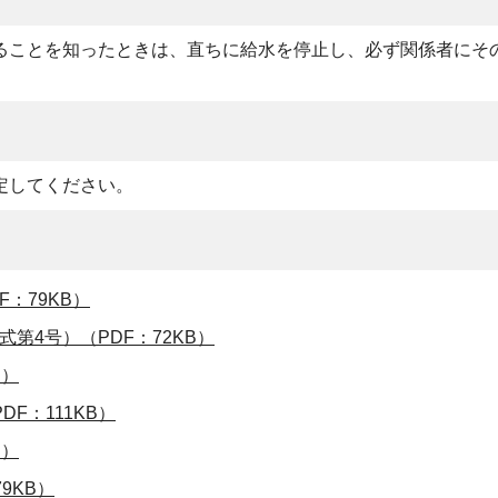
ることを知ったときは、直ちに給水を停止し、必ず関係者にそ
定してください。
：79KB）
第4号）（PDF：72KB）
B）
F：111KB）
B）
9KB）