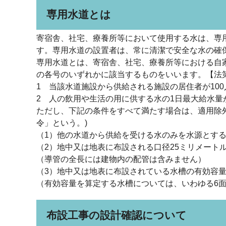
専用水道とは
寄宿舎、社宅、療養所等において使用する水は、専
す。専用水道の設置者は、常に清潔で安全な水の確
専用水道とは、寄宿舎、社宅、療養所等における自
の各号のいずれかに該当するものをいいます。【法第
1 当該水道施設から供給される施設の居住者が10
2 人の飲用や生活の用に供する水の1日最大給水量
ただし、下記の条件をすべて満たす場合は、適用除
令」という。)
（1）他の水道から供給を受ける水のみを水源とす
（2）地中又は地表に布設される口径25ミリメートル
（導管の全長には建物内の配管は含みません）
（3）地中又は地表に布設されている水槽の有効容量
（有効容量を算定する水槽については、いわゆる6
布設工事の設計確認について