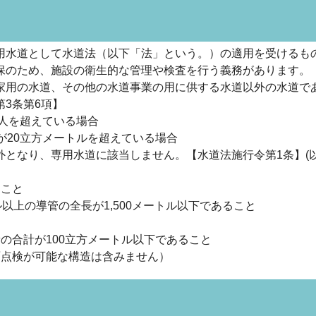
用水道として水道法（以下「法」という。）の適用を受けるも
保のため、施設の衛生的な管理や検査を行う義務があります。
家用の水道、その他の水道事業の用に供する水道以外の水道で
3条第6項】
0人を超えている場合
が20立方メートルを超えている場合
外となり、専用水道に該当しません。【水道法施行令第1条】(
ること
以上の導管の全長が1,500メートル以下であること
の合計が100立方メートル以下であること
面点検が可能な構造は含みません）