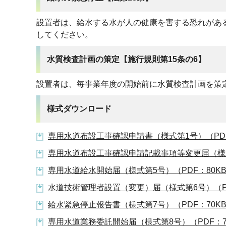
設置者は、給水する水が人の健康を害する恐れがあ
してください。
水質検査計画の策定【施行規則第15条の6】
設置者は、毎事業年度の開始前に水質検査計画を策
様式ダウンロード
専用水道布設工事確認申請書（様式第1号）（PDF
専用水道布設工事確認申請記載事項等変更届（様式
専用水道給水開始届（様式第5号）（PDF：80K
水道技術管理者設置（変更）届（様式第6号）（PD
給水緊急停止報告書（様式第7号）（PDF：70K
専用水道業務委託開始届（様式第8号）（PDF：7