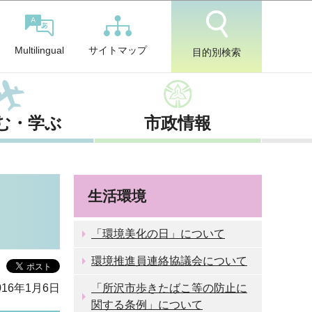
サイトマップ
Multilingual
目的別検索
む・学ぶ
市政情報
生活環境
「環境美化の日」について
環境推進員連絡協議会について
16年1月6日
「所沢市歩きたばこ等の防止に
関する条例」について