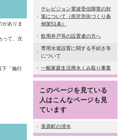
テレビジョン電波受信障害の対
策について（所沢市街づくり条
のがありま
例第51条）
飲用井戸等の設置者の方へ
あって、次
専用水道設置に関する手続き等
について
一般家庭生活廃水くみ取り事業
以下「施行
このページを見ている
人はこんなページも見
ています
美原町の浸水